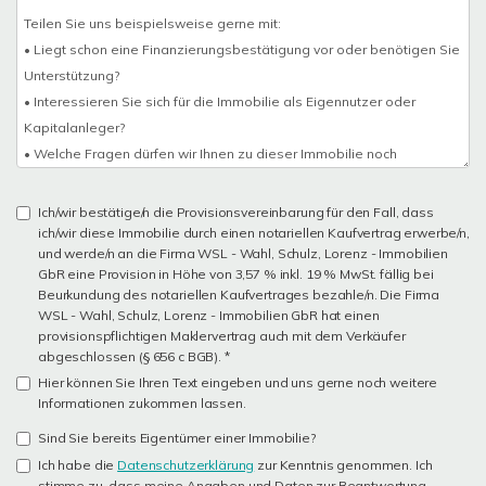
Ich/wir bestätige/n die Provisionsvereinbarung für den Fall, dass
ich/wir diese Immobilie durch einen notariellen Kaufvertrag erwerbe/n,
und werde/n an die Firma WSL - Wahl, Schulz, Lorenz - Immobilien
GbR eine Provision in Höhe von 3,57 % inkl. 19 % MwSt. fällig bei
Beurkundung des notariellen Kaufvertrages bezahle/n. Die Firma
WSL - Wahl, Schulz, Lorenz - Immobilien GbR hat einen
provisionspflichtigen Maklervertrag auch mit dem Verkäufer
abgeschlossen (§ 656 c BGB). *
Hier können Sie Ihren Text eingeben und uns gerne noch weitere
Informationen zukommen lassen.
Sind Sie bereits Eigentümer einer Immobilie?
Ich habe die
Datenschutzerklärung
zur Kenntnis genommen. Ich
stimme zu, dass meine Angaben und Daten zur Beantwortung