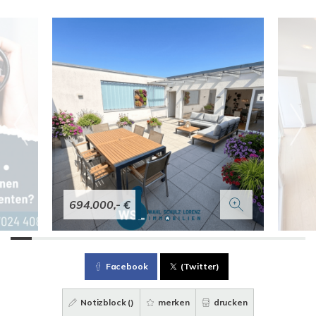
694.000,- €
Facebook
(Twitter)
Notizblock (
)
merken
drucken