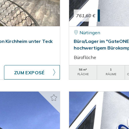
761,60 €
Nürtingen
on Kirchheim unter Teck
Büro/Lager im "GateONE
hochwertigem Bürokompl
Bürofläche
56 m²
1
ZUM EXPOSÉ
FLÄCHE
RÄUME
O