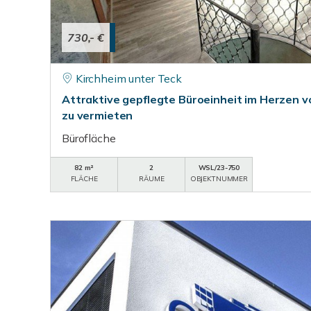
730,- €
Kirchheim unter Teck
Attraktive gepflegte Büroeinheit im Herzen v
zu vermieten
Bürofläche
82 m²
2
WSL/23-750
FLÄCHE
RÄUME
OBJEKTNUMMER