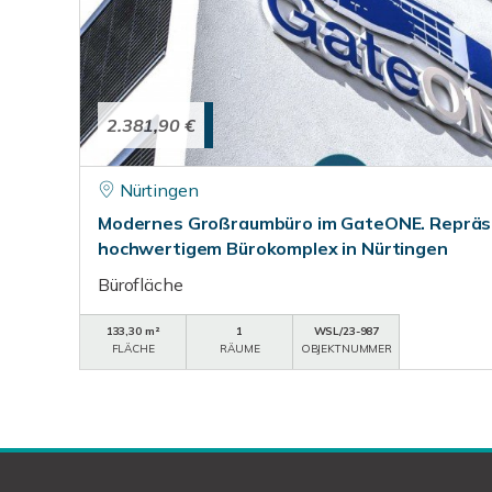
2.381,90 €
Nürtingen
Modernes Großraumbüro im GateONE. Repräse
hochwertigem Bürokomplex in Nürtingen
Bürofläche
133,30 m²
1
WSL/23-987
FLÄCHE
RÄUME
OBJEKTNUMMER