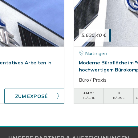
5.630,40 €
Nürtingen
ntatives Arbeiten in
Moderne Bürofläche im "
hochwertigem Bürokompl
Büro / Praxis
414 m²
8
ZUM EXPOSÉ
FLÄCHE
RÄUME
O