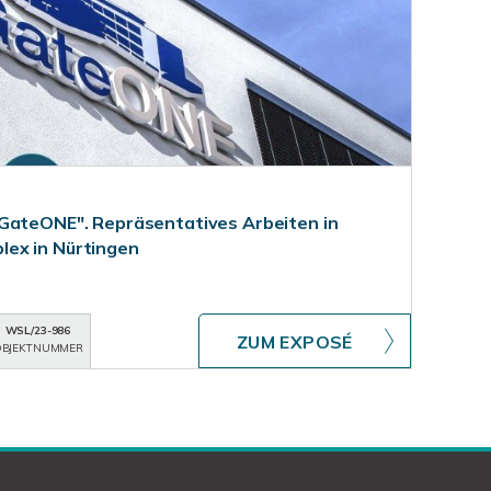
GateONE". Repräsentatives Arbeiten in
ex in Nürtingen
WSL/23-986
ZUM EXPOSÉ
BJEKTNUMMER