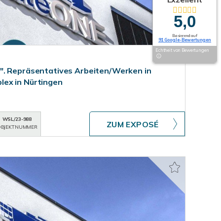
5,0
Basierend auf
91 Google-Bewertungen
Echtheit von Bewertungen
". Repräsentatives Arbeiten/Werken in
ex in Nürtingen
WSL/23-988
ZUM EXPOSÉ
BJEKTNUMMER