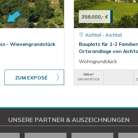
358.000,- €
Aichtal - Aichtal
ess - Wiesengrundstück
Bauplatz für 1-2 Familien
Ortsrandlage von Aichta
Wohngrundstück
560 m²
ZUM EXPOSÉ
GRUNDSTÜCK
O
UNSERE PARTNER & AUSZEICHNUNGEN