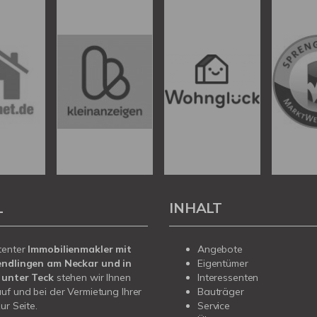
L
INHALT
tenter
Immobilienmakler mit
Angebote
endlingen am Neckar und in
Eigentümer
 unter Teck
stehen wir Ihnen
Interessenten
uf und bei der Vermietung Ihrer
Bauträger
ur Seite.
Service