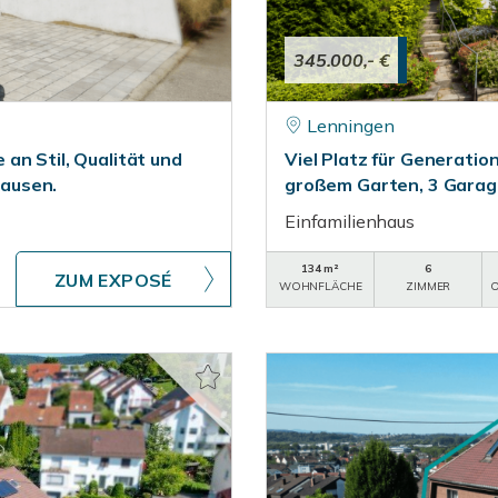
345.000,- €
Lenningen
an Stil, Qualität und
Viel Platz für Generati
ausen.
großem Garten, 3 Gara
Einfamilienhaus
134 m²
6
ZUM EXPOSÉ
WOHNFLÄCHE
ZIMMER
O