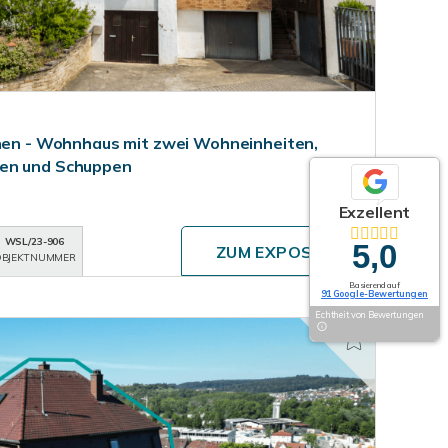
onen - Wohnhaus mit zwei Wohneinheiten,
gen und Schuppen
Exzellent
WSL/23-906
5,0
ZUM EXPOSÉ
BJEKTNUMMER
Basierend auf
91 Google-Bewertungen
Echtheit von Bewertungen