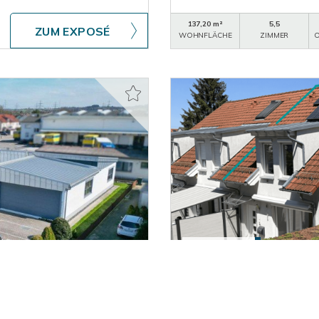
137,20 m²
5,5
ZUM EXPOSÉ
WOHNFLÄCHE
ZIMMER
O
564.000,- €
Wendlingen am Neckar
amilien-Wohnhaus mit
Großzügiges Reihenendh