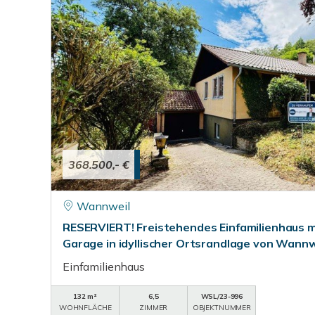
368.500,- €
Wannweil
RESERVIERT! Freistehendes Einfamilienhaus 
Garage in idyllischer Ortsrandlage von Wannw
Einfamilienhaus
132 m²
6,5
WSL/23-996
WOHNFLÄCHE
ZIMMER
OBJEKTNUMMER