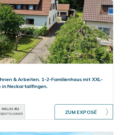
Wohnen & Arbeiten. 1-2-Familienhaus mit XXL-
n Neckartailfingen.
WSL/23-952
ZUM EXPOSÉ
BJEKTNUMMER