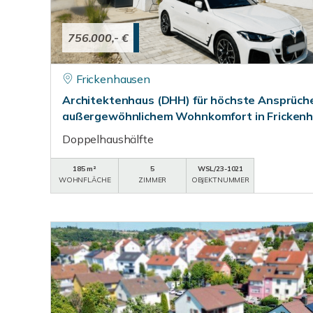
756.000,- €
Frickenhausen
Architektenhaus (DHH) für höchste Ansprüche 
außergewöhnlichem Wohnkomfort in Frickenh
Doppelhaushälfte
185 m²
5
WSL/23-1021
WOHNFLÄCHE
ZIMMER
OBJEKTNUMMER