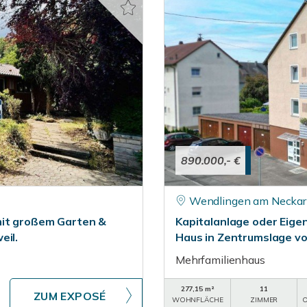
890.000,- €
Wendlingen am Neckar
mit großem Garten &
Kapitalanlage oder Eige
eil.
Haus in Zentrumslage v
Mehrfamilienhaus
277,15 m²
11
ZUM EXPOSÉ
WOHNFLÄCHE
ZIMMER
O