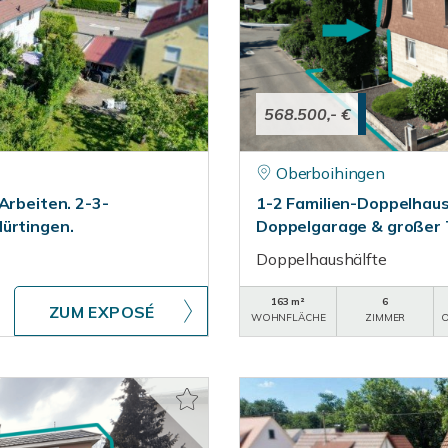
568.500,- €
Oberboihingen
Arbeiten. 2-3-
1-2 Familien-Doppelhaus
ürtingen.
Doppelgarage & großer T
Doppelhaushälfte
163 m²
6
ZUM EXPOSÉ
WOHNFLÄCHE
ZIMMER
O