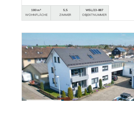
180 m²
5,5
WSL/23-887
WOHNFLÄCHE
ZIMMER
OBJEKTNUMMER
1.395.000,- €
Wendlingen am Neckar
Hochwertig modernisiert, sehr gepflegt! 3-F