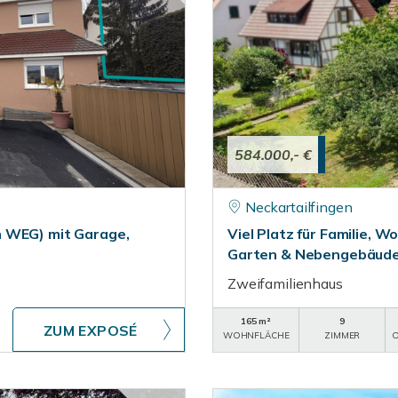
584.000,- €
Neckartailfingen
h WEG) mit Garage,
Viel Platz für Familie, 
Garten & Nebengebäude i
Zweifamilienhaus
165 m²
9
ZUM EXPOSÉ
WOHNFLÄCHE
ZIMMER
O