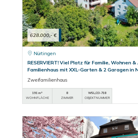
628.000,- €
Nürtingen
RESERVIERT! Viel Platz für Familie, Wohnen & 
Familienhaus mit XXL-Garten & 2 Garagen in N
Zweifamilienhaus
191 m²
8
WSL/23-718
WOHNFLÄCHE
ZIMMER
OBJEKTNUMMER