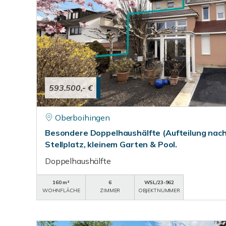
593.500,- €
Oberboihingen
Besondere Doppelhaushälfte (Aufteilung nac
Stellplatz, kleinem Garten & Pool.
Doppelhaushälfte
160 m²
6
WSL/23-962
WOHNFLÄCHE
ZIMMER
OBJEKTNUMMER