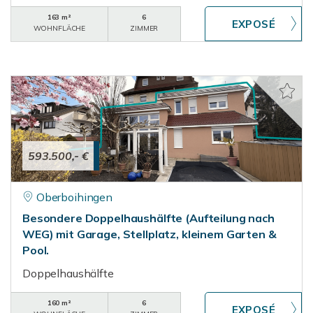
163 m²
6
WOHNFLÄCHE
ZIMMER
593.500,- €
Oberboihingen
Besondere Doppelhaushälfte (Aufteilung nach
WEG) mit Garage, Stellplatz, kleinem Garten &
Pool.
Doppelhaushälfte
160 m²
6