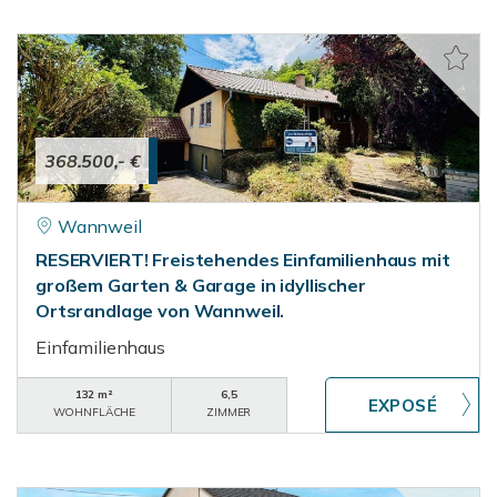
368.500,- €
Wannweil
RESERVIERT! Freistehendes Einfamilienhaus mit
großem Garten & Garage in idyllischer
Ortsrandlage von Wannweil.
Einfamilienhaus
132 m²
6,5
WOHNFLÄCHE
ZIMMER