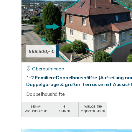
568.500,- €
Oberboihingen
1-2 Familien-Doppelhaushälfte (Aufteilung n
Doppelgarage & großer Terrasse mit Aussicht
Doppelhaushälfte
163 m²
6
WSL/23-789
WOHNFLÄCHE
ZIMMER
OBJEKTNUMMER