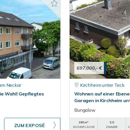
697.000,- €
am Neckar
Kirchheim unter Teck
ie Wahl! Gepflegtes
Wohnen auf einer Ebene
Garagen in Kirchheim un
Bungalow
180 m²
5,5
ZUM EXPOSÉ
WOHNFLÄCHE
ZIMMER
O