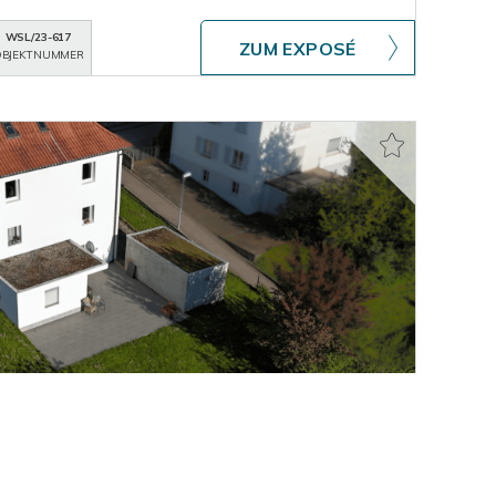
WSL/23-617
ZUM EXPOSÉ
BJEKTNUMMER
lienhaus mit Ausbaupotenzial, großer SW-