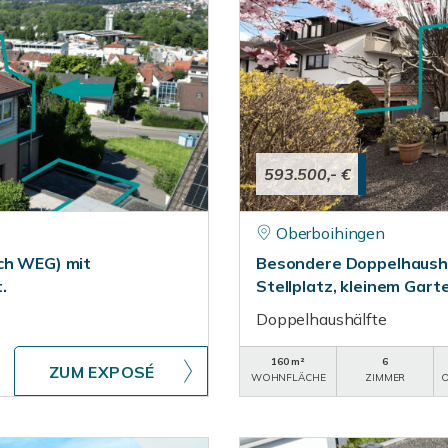
593.500,- €
Oberboihingen
ach WEG) mit
Besondere Doppelhaushä
.
Stellplatz, kleinem Gart
Doppelhaushälfte
160 m²
6
ZUM EXPOSÉ
WOHNFLÄCHE
ZIMMER
O