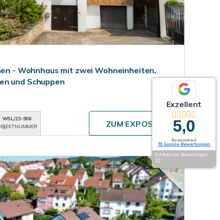
onen - Wohnhaus mit zwei Wohneinheiten,
gen und Schuppen
Exzellent
WSL/23-906
5,0
ZUM EXPOSÉ
BJEKTNUMMER
Basierend auf
91 Google-Bewertungen
Echtheit von Bewertungen