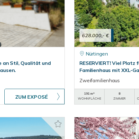
628.000,- €
Nürtingen
an Stil, Qualität und
RESERVIERT! Viel Platz f
ausen.
Familienhaus mit XXL-Ga
Zweifamilienhaus
191 m²
8
ZUM EXPOSÉ
WOHNFLÄCHE
ZIMMER
O