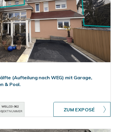
lfte (Aufteilung nach WEG) mit Garage,
en & Pool.
WSL/23-962
ZUM EXPOSÉ
BJEKTNUMMER