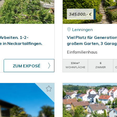
345.000,- €
Lenningen
Arbeiten. 1-2-
Viel Platz für Generati
in Neckartailfingen.
großem Garten, 3 Gara
Einfamilienhaus
134 m²
6
ZUM EXPOSÉ
WOHNFLÄCHE
ZIMMER
O