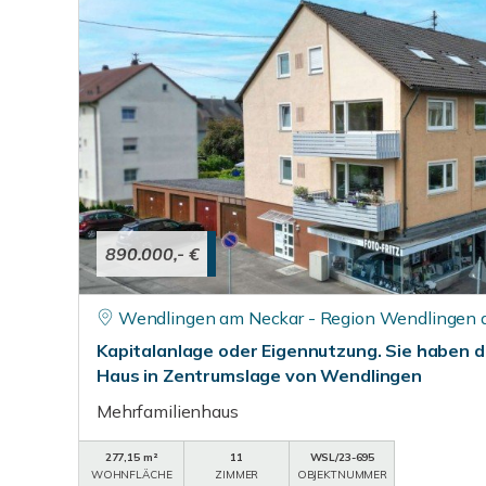
890.000,- €
Wendlingen am Neckar - Region Wendlingen 
Kapitalanlage oder Eigennutzung. Sie haben d
Haus in Zentrumslage von Wendlingen
Mehrfamilienhaus
277,15 m²
11
WSL/23-695
WOHNFLÄCHE
ZIMMER
OBJEKTNUMMER