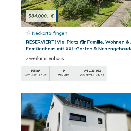
584.000,- €
Neckartailfingen
RESERVIERT! Viel Platz für Familie, Wohnen & 
Familienhaus mit XXL-Garten & Nebengebäude 
Zweifamilienhaus
165 m²
9
WSL/23-952
WOHNFLÄCHE
ZIMMER
OBJEKTNUMMER