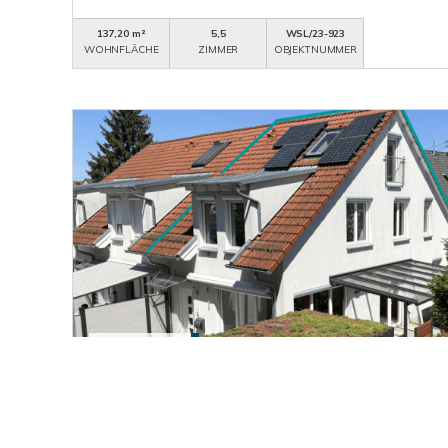
137,20 m²
5,5
WSL/23-923
WOHNFLÄCHE
ZIMMER
OBJEKTNUMMER
564.000,- €
Wendlingen am Neckar
Großzügiges Reihenendhaus in Innenstadtla