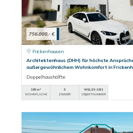
756.000,- €
Frickenhausen
Architektenhaus (DHH) für höchste Ansprüche 
außergewöhnlichem Wohnkomfort in Frickenh
Doppelhaushälfte
185 m²
5
WSL/23-1021
WOHNFLÄCHE
ZIMMER
OBJEKTNUMMER