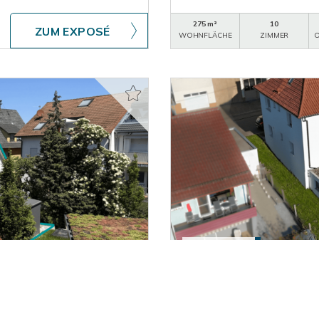
275 m²
10
ZUM EXPOSÉ
WOHNFLÄCHE
ZIMMER
O
639.000,- €
Owen
ge Wendlingen am
Modernisiertes Zweifami