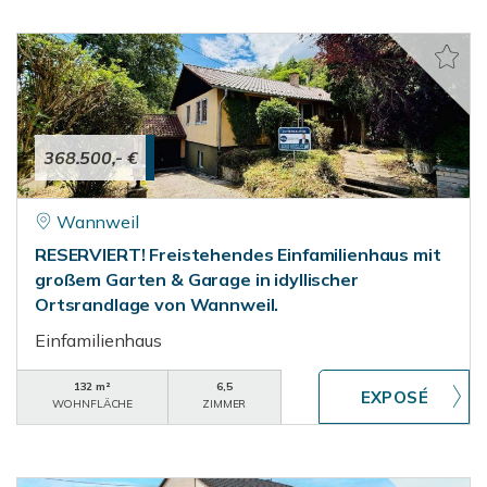
368.500,- €
Wannweil
RESERVIERT! Freistehendes Einfamilienhaus mit
großem Garten & Garage in idyllischer
Ortsrandlage von Wannweil.
Einfamilienhaus
132 m²
6,5
WOHNFLÄCHE
ZIMMER