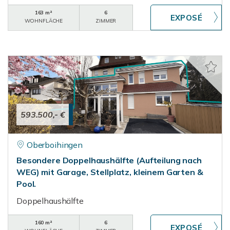
163 m²
6
WOHNFLÄCHE
ZIMMER
593.500,- €
Oberboihingen
Besondere Doppelhaushälfte (Aufteilung nach
WEG) mit Garage, Stellplatz, kleinem Garten &
Pool.
Doppelhaushälfte
160 m²
6