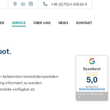
+49 (0)7024 40819-0
ER
SERVICE
ÜBER UNS
NEWS
KONTAKT
bot.
Exzellent
en bekannten Immobilienportalen.
5,0
ig informiert zu werden.
Basierend auf
bilie verfügbar ist.
91 Google-Bewertungen
Echtheit von Bewertungen