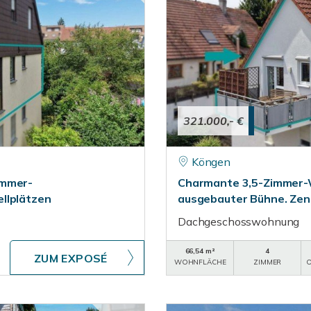
321.000,- €
Köngen
immer-
Charmante 3,5-Zimmer-W
llplätzen
ausgebauter Bühne. Zen
Dachgeschosswohnung
66,54 m²
4
ZUM EXPOSÉ
WOHNFLÄCHE
ZIMMER
O