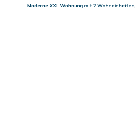
Moderne XXL Wohnung mit 2 Wohneinheiten, 
EBK im Zentrum von Kirchheim u. T.
Etagenwohnung
143 m²
5
WSL/23-977
WOHNFLÄCHE
ZIMMER
OBJEKTNUMMER
179.000,- €