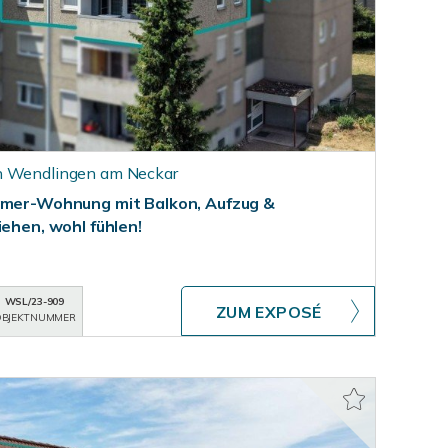
n Wendlingen am Neckar
mmer-Wohnung mit Balkon, Aufzug &
iehen, wohl fühlen!
WSL/23-909
ZUM EXPOSÉ
BJEKTNUMMER