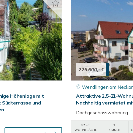
226.600,- €
Wendlingen am Neckar
uhige Höhenlage mit
Attraktive 2,5-Zi.-Wohn
t Südterrasse und
Nachhaltig vermietet mi
en
Dachgeschosswohnung
57 m²
2
WOHNFLÄCHE
ZIMMER
O