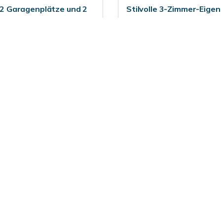
2 Garagenplätze und 2
Stilvolle 3-Zimmer-Eig
Innenstadtlage von Kirc
Etagenwohnung
86 m²
3
ZUM EXPOSÉ
WOHNFLÄCHE
ZIMMER
O
694.000,- €