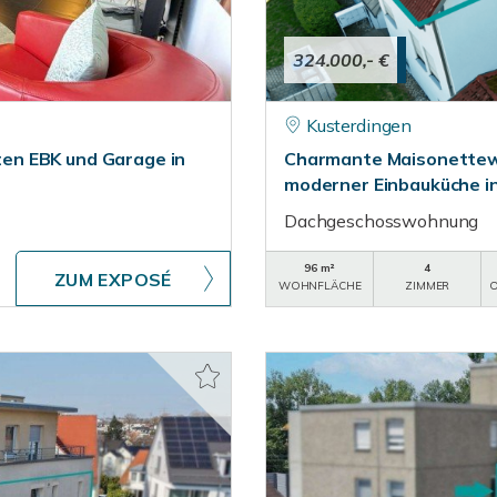
324.000,- €
Kusterdingen
en EBK und Garage in
Charmante Maisonettewo
moderner Einbauküche i
Dachgeschosswohnung
96 m²
4
ZUM EXPOSÉ
WOHNFLÄCHE
ZIMMER
O