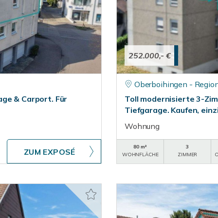
252.000,- €
Oberboihingen - Regio
ge & Carport. Für
Toll modernisierte 3-Zi
Tiefgarage. Kaufen, einz
Wohnung
80 m²
3
ZUM EXPOSÉ
WOHNFLÄCHE
ZIMMER
O