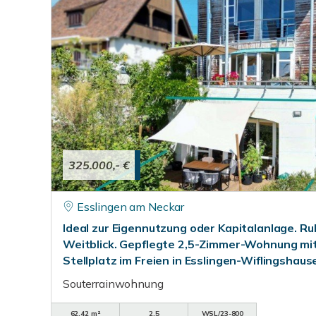
325.000,- €
Esslingen am Neckar
Ideal zur Eigennutzung oder Kapitalanlage. R
Weitblick. Gepflegte 2,5-Zimmer-Wohnung mi
Stellplatz im Freien in Esslingen-Wiflingshaus
Souterrainwohnung
62,42 m²
2,5
WSL/23-800