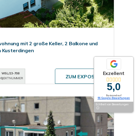
hnung mit 2 große Keller, 2 Balkone und
n Kusterdingen
Exzellent
WSL/23-708
ZUM EXPOSÉ
BJEKTNUMMER
5,0
Basierend auf
91 Google-Bewertungen
Echtheit von Bewertungen