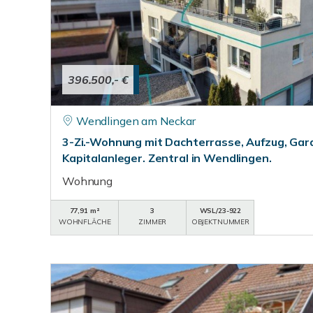
396.500,- €
Wendlingen am Neckar
3-Zi.-Wohnung mit Dachterrasse, Aufzug, Gara
Kapitalanleger. Zentral in Wendlingen.
Wohnung
77,91 m²
3
WSL/23-922
WOHNFLÄCHE
ZIMMER
OBJEKTNUMMER