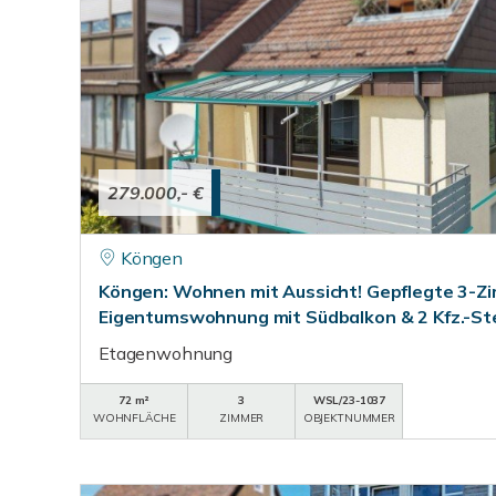
279.000,- €
Köngen
Köngen: Wohnen mit Aussicht! Gepflegte 3-Z
Eigentumswohnung mit Südbalkon & 2 Kfz.-Ste
Etagenwohnung
72 m²
3
WSL/23-1037
WOHNFLÄCHE
ZIMMER
OBJEKTNUMMER