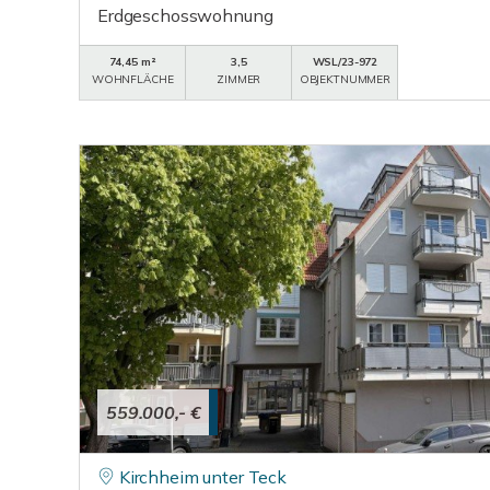
Erdgeschosswohnung
74,45 m²
3,5
WSL/23-972
WOHNFLÄCHE
ZIMMER
OBJEKTNUMMER
559.000,- €
Kirchheim unter Teck