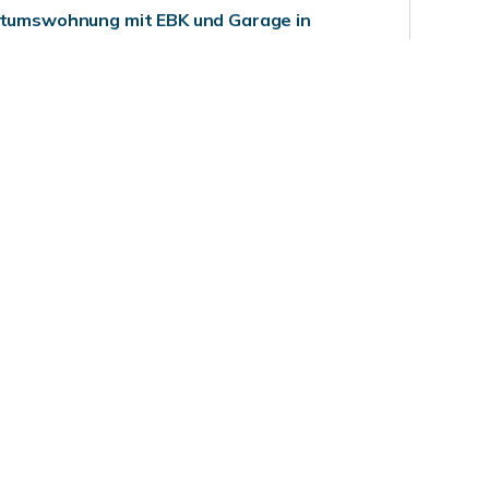
entumswohnung mit EBK und Garage in
hheim unter Teck
WSL/23-1013
ZUM EXPOSÉ
BJEKTNUMMER