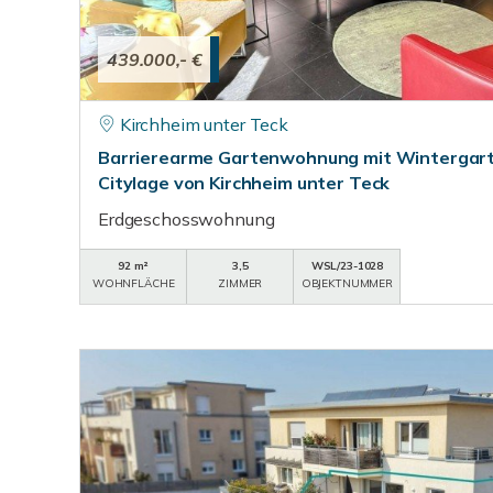
439.000,- €
Kirchheim unter Teck
Barrierearme Gartenwohnung mit Wintergart
Citylage von Kirchheim unter Teck
Erdgeschosswohnung
92 m²
3,5
WSL/23-1028
WOHNFLÄCHE
ZIMMER
OBJEKTNUMMER