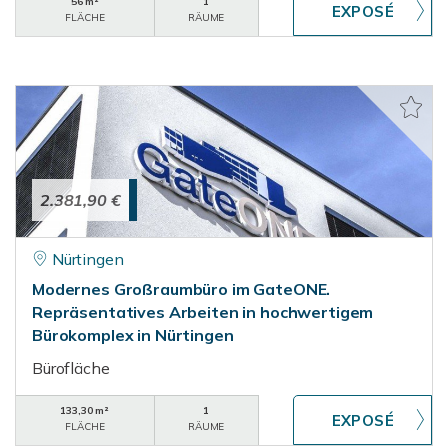
56 m²
1
FLÄCHE
RÄUME
2.381,90 €
Nürtingen
Modernes Großraumbüro im GateONE.
Repräsentatives Arbeiten in hochwertigem
Bürokomplex in Nürtingen
Bürofläche
133,30 m²
1
FLÄCHE
RÄUME