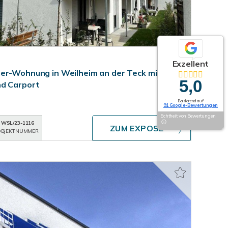
Exzellent
er-Wohnung in Weilheim an der Teck mit
5,0
nd Carport
Basierend auf
91 Google-Bewertungen
Echtheit von Bewertungen
WSL/23-1116
ZUM EXPOSÉ
BJEKTNUMMER