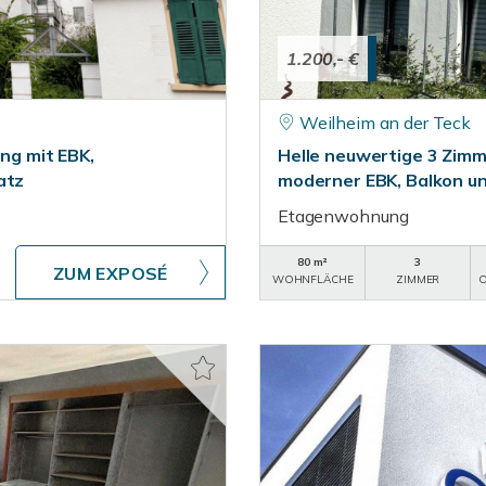
1.200,- €
Weilheim an der Teck
g mit EBK,
Helle neuwertige 3 Zimm
atz
moderner EBK, Balkon u
Etagenwohnung
80 m²
3
ZUM EXPOSÉ
WOHNFLÄCHE
ZIMMER
O