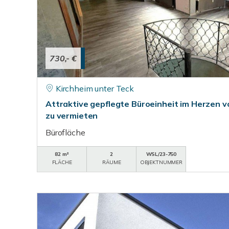
730,- €
Kirchheim unter Teck
Attraktive gepflegte Büroeinheit im Herzen v
zu vermieten
Bürofläche
82 m²
2
WSL/23-750
FLÄCHE
RÄUME
OBJEKTNUMMER