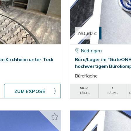
761,60 €
Nürtingen
on Kirchheim unter Teck
Büro/Lager im "GateONE
hochwertigem Bürokompl
Bürofläche
56 m²
1
ZUM EXPOSÉ
FLÄCHE
RÄUME
O