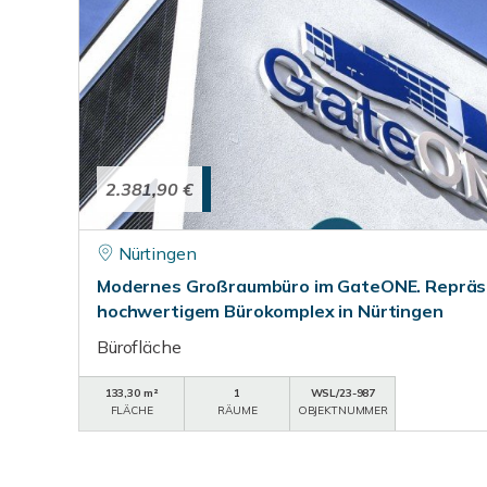
2.381,90 €
Nürtingen
Modernes Großraumbüro im GateONE. Repräse
hochwertigem Bürokomplex in Nürtingen
Bürofläche
133,30 m²
1
WSL/23-987
FLÄCHE
RÄUME
OBJEKTNUMMER