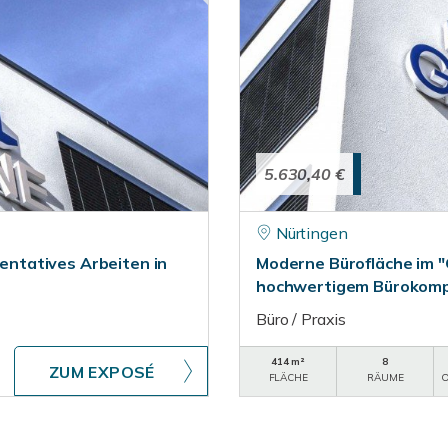
5.630,40 €
Nürtingen
ntatives Arbeiten in
Moderne Bürofläche im "
hochwertigem Bürokompl
Büro / Praxis
414 m²
8
ZUM EXPOSÉ
FLÄCHE
RÄUME
O