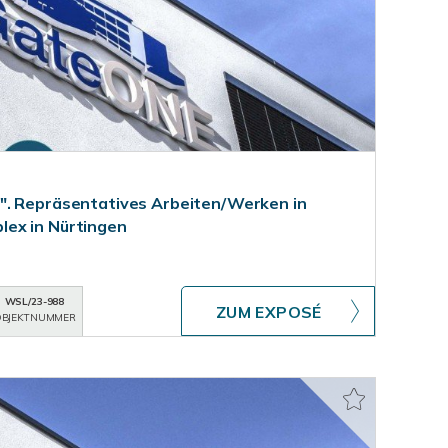
". Repräsentatives Arbeiten/Werken in
ex in Nürtingen
WSL/23-988
ZUM EXPOSÉ
BJEKTNUMMER