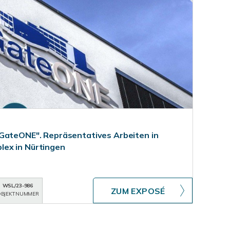
GateONE". Repräsentatives Arbeiten in
ex in Nürtingen
WSL/23-986
ZUM EXPOSÉ
BJEKTNUMMER