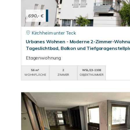
690,- €
Kirchheim unter Teck
Urbanes Wohnen - Moderne 2-Zimmer-Wohnun
Tageslichtbad, Balkon und Tiefgaragenstellpl
Etagenwohnung
56 m²
2
WSL/23-1108
WOHNFLÄCHE
ZIMMER
OBJEKTNUMMER