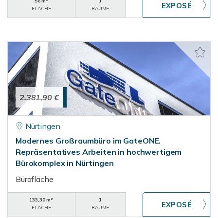
56 m²
1
FLÄCHE
RÄUME
2.381,90 €
Nürtingen
Modernes Großraumbüro im GateONE.
Repräsentatives Arbeiten in hochwertigem
Bürokomplex in Nürtingen
Bürofläche
133,30 m²
1
FLÄCHE
RÄUME