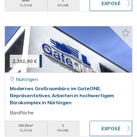
56 m²
1
FLÄCHE
RÄUME
2.381,90 €
Nürtingen
Modernes Großraumbüro im GateONE.
Repräsentatives Arbeiten in hochwertigem
Bürokomplex in Nürtingen
Bürofläche
133,30 m²
1
FLÄCHE
RÄUME