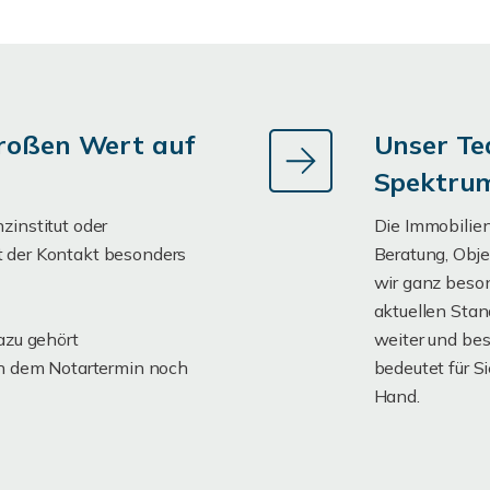
roßen Wert auf
Unser Te
Spektrum
zinstitut oder
Die Immobilie
 der Kontakt besonders
Beratung, Obje
wir ganz beson
aktuellen Stan
azu gehört
weiter und be
ch dem Notartermin noch
bedeutet für Si
Hand.