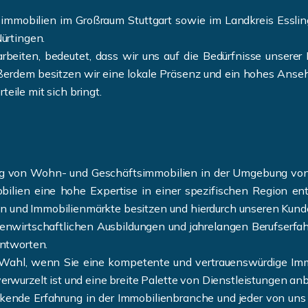
mmobilien im Großraum Stuttgart sowie im Landkreis Esslin
ürtingen.
rbeiten, bedeutet, dass wir uns auf die Bedürfnisse unsere
ßerdem besitzen wir eine lokale Präsenz und ein hohes Anseh
teile mit sich bringt.
ung von Wohn- und Geschäftsimmobilien in der Umgebung vo
ien eine hohe Expertise in einer spezifischen Region entwi
en und Immobilienmärkte besitzen und hierdurch unseren Kund
enwirtschaftlichen Ausbildungen und jahrelangen Berufserfa
ntworten.
Wahl, wenn Sie eine kompetente und vertrauenswürdige Immo
 verwurzelt ist und eine breite Palette von Dienstleistungen anb
ende Erfahrung in der Immobilienbranche und jeder von uns 