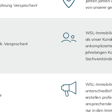
Jahren Jahren 
ahrung. Versprochen!
von unserer g
WSL-Immobilien
als unser Kund
k. Versprochen!
unkomplizierte
jahrelangen K
Sachverständi
WSL-Immobilie
unterschiedlic
!
erstellen prof
ansprechenden
nur in den Imm