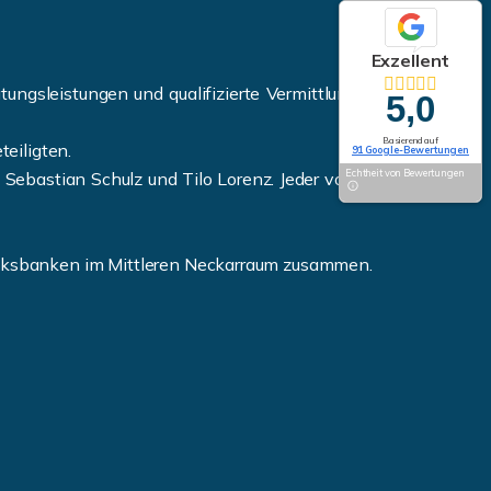
Exzellent
gsleistungen und qualifizierte Vermittlungsarbeit
5,0
Basierend auf
eiligten.
91 Google-Bewertungen
Echtheit von Bewertungen
ebastian Schulz und Tilo Lorenz. Jeder von uns ist
 Volksbanken im Mittleren Neckarraum zusammen.