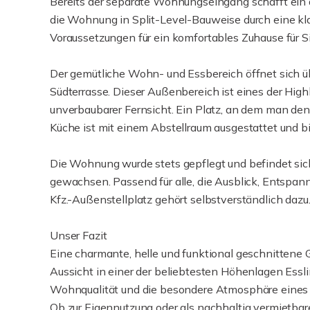
Bereits der separate Wohnungseingang schafft ein
die Wohnung in Split-Level-Bauweise durch eine klar
Voraussetzungen für ein komfortables Zuhause für Si
Der gemütliche Wohn- und Essbereich öffnet sich üb
Südterrasse. Dieser Außenbereich ist eines der High
unverbaubarer Fernsicht. Ein Platz, an dem man den 
Küche ist mit einem Abstellraum ausgestattet und bi
Die Wohnung wurde stets gepflegt und befindet sic
gewachsen. Passend für alle, die Ausblick, Entsp
Kfz.-Außenstellplatz gehört selbstverständlich dazu
Unser Fazit
Eine charmante, helle und funktional geschnitten
Aussicht in einer der beliebtesten Höhenlagen Essli
Wohnqualität und die besondere Atmosphäre eines 
Ob zur Eigennutzung oder als nachhaltig vermietbar