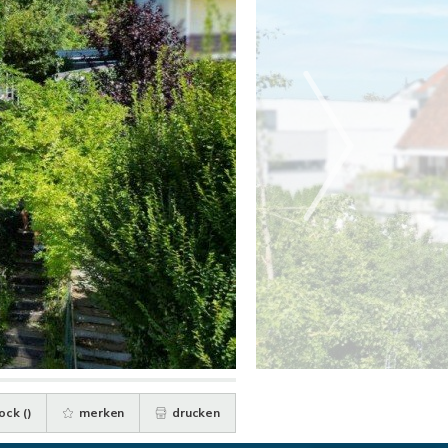
ock (
)
merken
drucken