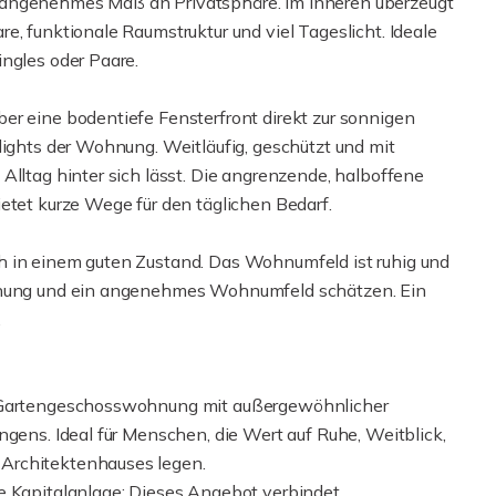
 angenehmes Maß an Privatsphäre. Im Inneren überzeugt
e, funktionale Raumstruktur und viel Tageslicht. Ideale
ngles oder Paare.
er eine bodentiefe Fensterfront direkt zur sonnigen
lights der Wohnung. Weitläufig, geschützt und mit
Alltag hinter sich lässt. Die angrenzende, halboffene
etet kurze Wege für den täglichen Bedarf.
h in einem guten Zustand. Das Wohnumfeld ist ruhig und
annung und ein angenehmes Wohnumfeld schätzen. Ein
.
e Gartengeschosswohnung mit außergewöhnlicher
ngens. Ideal für Menschen, die Wert auf Ruhe, Weitblick,
Architektenhauses legen.
e Kapitalanlage: Dieses Angebot verbindet