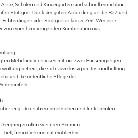
rzte, Schulen und Kindergärten sind schnell erreichbar,
hafen Stuttgart. Dank der guten Anbindung an die B27 und
-Echterdingen oder Stuttgart in kurzer Zeit. Wer eine
ier von einer hervorragenden Kombination aus
waltung
egten Mehrfamilienhauses mit nur zwei Hauseingängen.
waltung betreut, die sich zuverlässig um Instandhaltung
tur und die ordentliche Pflege der
 Wohnumfeld.
ch
berzeugt durch ihren praktischen und funktionalen
d Übergang zu allen weiteren Räumen
hell, freundlich und gut möblierbar