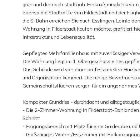
grün und dennoch stadtnah. Einkaufsmöglichkeiten, Ä
ebenso die Stadtmitte von Filderstadt und der Flug
die S-Bahn erreichen Sie auch Esslingen, Leinfelden
Wohnung in Filderstadt kaufen möchte, profitiert h
Infrastruktur und Lebensqualität.
Gepflegtes Mehrfamilienhaus mit zuverlässiger Ver
Die Wohnung liegt im 1. Obergeschoss eines gepfl
Das Gebäude wird von einer professionellen Hausver
und Organisation kümmert. Die ruhige Bewohnerstruk
Gemeinschaftsflächen sorgen für ein angenehmes
Kompakter Grundriss - durchdacht und alltagstaugli
- Die 2-Zimmer-Wohnung in Filderstadt-Bonlanden ü
Schnitt:
- Eingangsbereich mit Platz für eine Garderobe un
- Großzügiges Wohn-/Esszimmer mit Balkonzugang - 