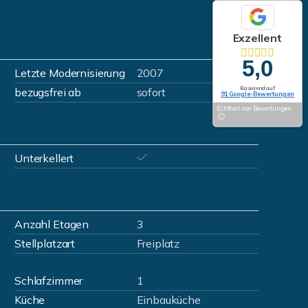
Exzellent
5,0
Letzte Modernisierung
2007
Basierend auf
bezugsfrei ab
sofort
91 Google-Bewertungen
Echtheit von Bewertungen
Unterkellert
Anzahl Etagen
3
Stellplatzart
Freiplatz
Schlafzimmer
1
Küche
Einbauküche