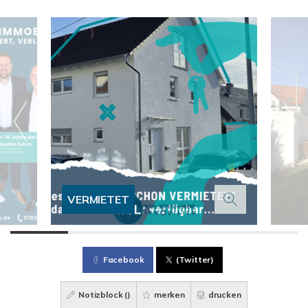
VERMIETET
Facebook
(Twitter)
Notizblock (
)
merken
drucken