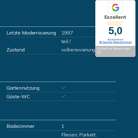
Exzellent
5,0
Letzte Modernisierung
1997
Basierend auf
teil /
91 Google-Bewertungen
Zustand
vollrenovierungsbedürftig
Echtheit von Bewertungen
Gartennutzung
Gäste-WC
Badezimmer
1
Fliesen, Parkett,