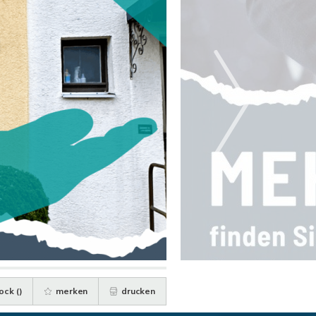
ock (
)
merken
drucken