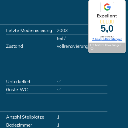
Exzellent
5,0
Letzte Modernisierung
2003
Basierend auf
teil /
91 Google-Bewertungen
Zustand
vollrenovierungsbedürftig
Echtheit von Bewertungen
Unterkellert
Gäste-WC
Anzahl Stellplätze
1
Badezimmer
1