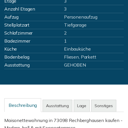
Etage
3
Anzahl Etagen
3
Aufzug
Personenaufzug
Stellplatzart
Tiefgarage
Schlafzimmer
2
Badezimmer
1
Küche
Einbauküche
Bodenbelag
Fliesen, Parkett
Ausstattung
GEHOBEN
Beschreibung
Ausstattung
Lage
Sonstiges
Maisonettewohnung in 73098 Rechberghausen kaufen -
Modern, hell & mit Sonnenterrasse