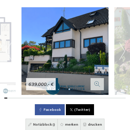
639.000,- €
Facebook
(Twitter)
Notizblock (
)
merken
drucken