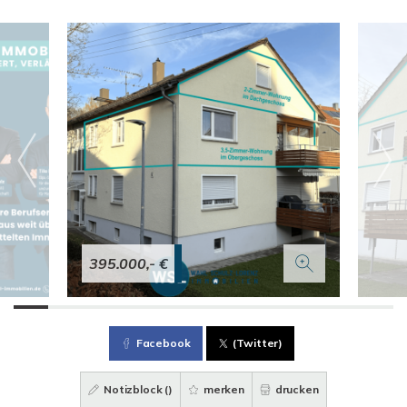
395.000,- €
Facebook
(Twitter)
Notizblock (
)
merken
drucken