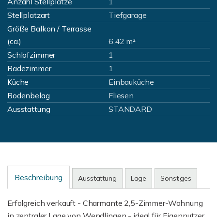
Anzahl Stellplätze
1
Stellplatzart
Tiefgarage
Größe Balkon / Terrasse
(ca.)
6,42 m²
Schlafzimmer
1
Badezimmer
1
Küche
Einbauküche
Bodenbelag
Fliesen
Ausstattung
STANDARD
Beschreibung
Ausstattung
Lage
Sonstiges
Erfolgreich verkauft - Charmante 2,5-Zimmer-Wohnung
in zentraler Lage von Wendlingen - ideal für Eigennutzer