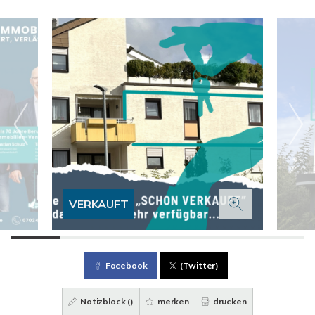
VERKAUFT
Facebook
(Twitter)
Notizblock (
)
merken
drucken