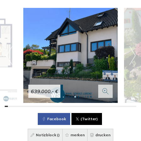
639.000,- €
Facebook
(Twitter)
Notizblock (
)
merken
drucken