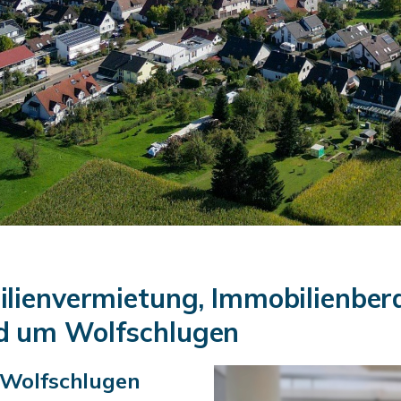
ilienvermietung, Immobilienber
d um Wolfschlugen
 Wolfschlugen