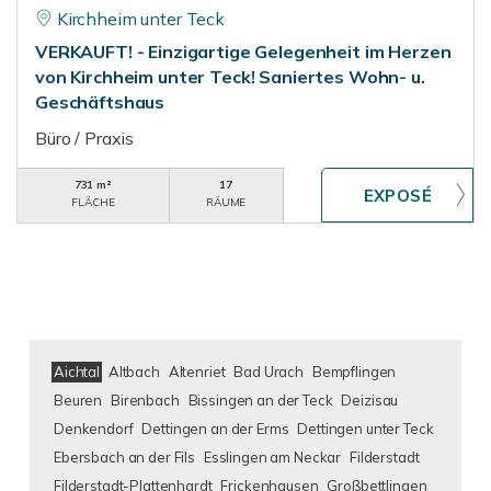
Kirchheim unter Teck
VERKAUFT! - Einzigartige Gelegenheit im Herzen
von Kirchheim unter Teck! Saniertes Wohn- u.
Geschäftshaus
Büro / Praxis
731 m²
17
FLÄCHE
RÄUME
Aichtal
Altbach
Altenriet
Bad Urach
Bempflingen
Beuren
Birenbach
Bissingen an der Teck
Deizisau
Denkendorf
Dettingen an der Erms
Dettingen unter Teck
Ebersbach an der Fils
Esslingen am Neckar
Filderstadt
Filderstadt-Plattenhardt
Frickenhausen
Großbettlingen