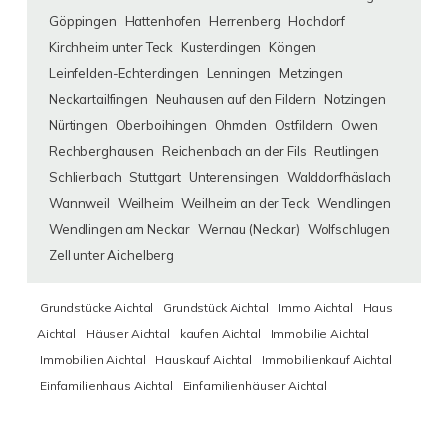
Göppingen
Hattenhofen
Herrenberg
Hochdorf
Kirchheim unter Teck
Kusterdingen
Köngen
Leinfelden-Echterdingen
Lenningen
Metzingen
Neckartailfingen
Neuhausen auf den Fildern
Notzingen
Nürtingen
Oberboihingen
Ohmden
Ostfildern
Owen
Rechberghausen
Reichenbach an der Fils
Reutlingen
Schlierbach
Stuttgart
Unterensingen
Walddorfhäslach
Wannweil
Weilheim
Weilheim an der Teck
Wendlingen
Wendlingen am Neckar
Wernau (Neckar)
Wolfschlugen
Zell unter Aichelberg
Grundstücke Aichtal
Grundstück Aichtal
Immo Aichtal
Haus
Aichtal
Häuser Aichtal
kaufen Aichtal
Immobilie Aichtal
Immobilien Aichtal
Hauskauf Aichtal
Immobilienkauf Aichtal
Einfamilienhaus Aichtal
Einfamilienhäuser Aichtal