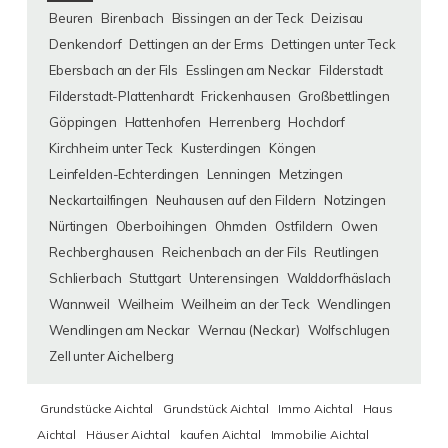
Beuren
Birenbach
Bissingen an der Teck
Deizisau
Denkendorf
Dettingen an der Erms
Dettingen unter Teck
Ebersbach an der Fils
Esslingen am Neckar
Filderstadt
Filderstadt-Plattenhardt
Frickenhausen
Großbettlingen
Göppingen
Hattenhofen
Herrenberg
Hochdorf
Kirchheim unter Teck
Kusterdingen
Köngen
Leinfelden-Echterdingen
Lenningen
Metzingen
Neckartailfingen
Neuhausen auf den Fildern
Notzingen
Nürtingen
Oberboihingen
Ohmden
Ostfildern
Owen
Rechberghausen
Reichenbach an der Fils
Reutlingen
Schlierbach
Stuttgart
Unterensingen
Walddorfhäslach
Wannweil
Weilheim
Weilheim an der Teck
Wendlingen
Wendlingen am Neckar
Wernau (Neckar)
Wolfschlugen
Zell unter Aichelberg
Grundstücke Aichtal
Grundstück Aichtal
Immo Aichtal
Haus
Aichtal
Häuser Aichtal
kaufen Aichtal
Immobilie Aichtal