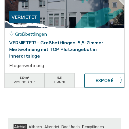
VERMIETET
Großbettlingen
VERMIETET! - Großbettlingen, 5,5-Zimmer
Mietwohnung mit TOP Platzangebot in
Innerortslage
Etagenwohnung
120 m²
5,5
WOHNFLÄCHE
ZIMMER
Aichtal
Altbach
Altenriet
Bad Urach
Bempflingen