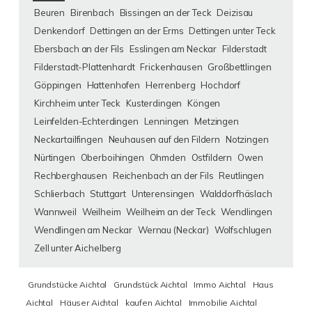
Beuren
Birenbach
Bissingen an der Teck
Deizisau
Denkendorf
Dettingen an der Erms
Dettingen unter Teck
Ebersbach an der Fils
Esslingen am Neckar
Filderstadt
Filderstadt-Plattenhardt
Frickenhausen
Großbettlingen
Göppingen
Hattenhofen
Herrenberg
Hochdorf
Kirchheim unter Teck
Kusterdingen
Köngen
Leinfelden-Echterdingen
Lenningen
Metzingen
Neckartailfingen
Neuhausen auf den Fildern
Notzingen
Nürtingen
Oberboihingen
Ohmden
Ostfildern
Owen
Rechberghausen
Reichenbach an der Fils
Reutlingen
Schlierbach
Stuttgart
Unterensingen
Walddorfhäslach
Wannweil
Weilheim
Weilheim an der Teck
Wendlingen
Wendlingen am Neckar
Wernau (Neckar)
Wolfschlugen
Zell unter Aichelberg
Grundstücke Aichtal
Grundstück Aichtal
Immo Aichtal
Haus
Aichtal
Häuser Aichtal
kaufen Aichtal
Immobilie Aichtal