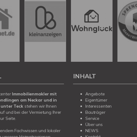
L
INHALT
tenter
Immobilienmakler mit
Angebote
endlingen am Neckar und in
Eigentümer
 unter Teck
stehen wir Ihnen
Interessenten
uf und bei der Vermietung Ihrer
Bauträger
ur Seite.
Service
Über uns
sendem Fachwissen und lokaler
NEWS
in unseren Heimatregionen
Kontakt