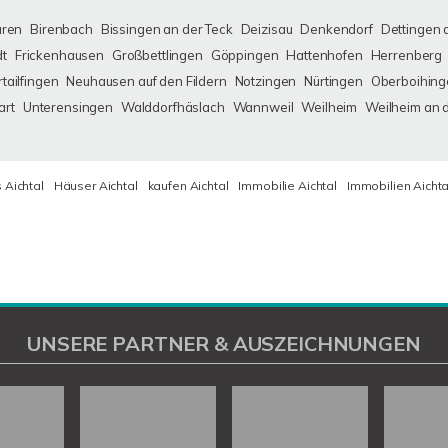
uren
Birenbach
Bissingen an der Teck
Deizisau
Denkendorf
Dettingen 
dt
Frickenhausen
Großbettlingen
Göppingen
Hattenhofen
Herrenberg
tailfingen
Neuhausen auf den Fildern
Notzingen
Nürtingen
Oberboihing
art
Unterensingen
Walddorfhäslach
Wannweil
Weilheim
Weilheim an 
 Aichtal
Häuser Aichtal
kaufen Aichtal
Immobilie Aichtal
Immobilien Aichta
UNSERE PARTNER & AUSZEICHNUNGEN