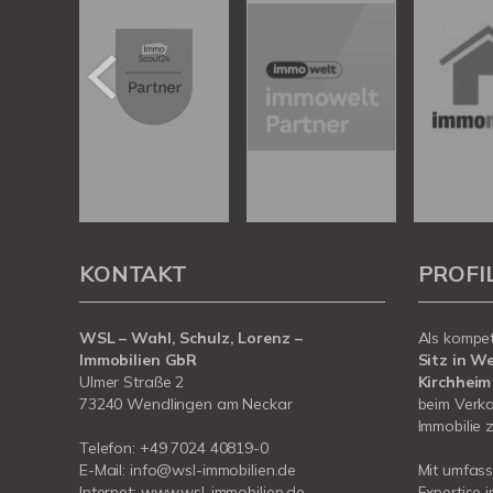
KONTAKT
PROFI
WSL – Wahl, Schulz, Lorenz –
Als kompe
Immobilien GbR
Sitz in W
Ulmer Straße 2
Kirchheim
73240 Wendlingen am Neckar
beim Verka
Immobilie z
Telefon:
+49 7024 40819-0
E-Mail:
info@wsl-immobilien.de
Mit umfas
Internet:
www.wsl-immobilien.de
Expertise 