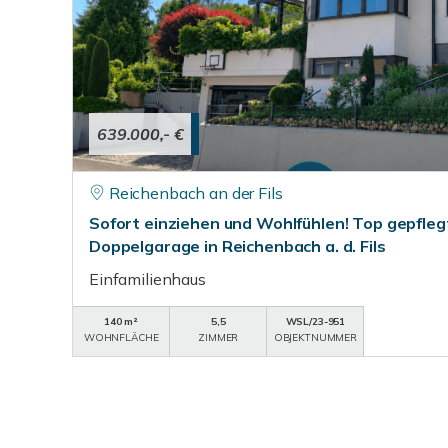
639.000,- €
Reichenbach an der Fils
Sofort einziehen und Wohlfühlen! Top gepfleg
Doppelgarage in Reichenbach a. d. Fils
Einfamilienhaus
140 m²
5,5
WSL/23-951
WOHNFLÄCHE
ZIMMER
OBJEKTNUMMER