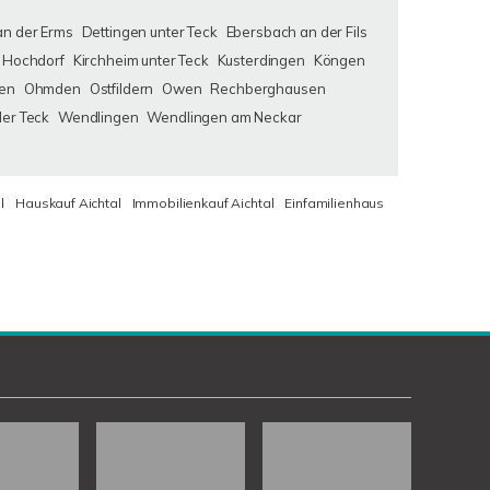
an der Erms
Dettingen unter Teck
Ebersbach an der Fils
Hochdorf
Kirchheim unter Teck
Kusterdingen
Köngen
en
Ohmden
Ostfildern
Owen
Rechberghausen
der Teck
Wendlingen
Wendlingen am Neckar
l
Hauskauf Aichtal
Immobilienkauf Aichtal
Einfamilienhaus