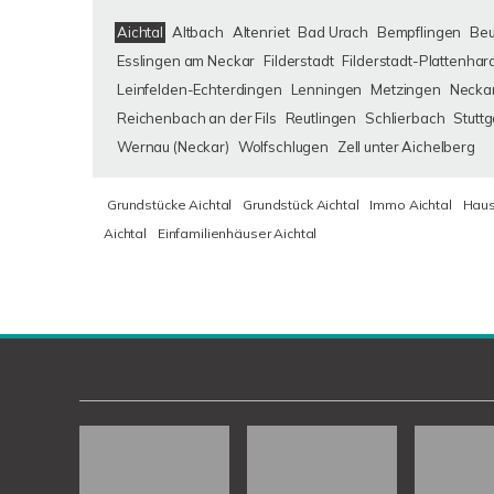
Aichtal
Altbach
Altenriet
Bad Urach
Bempflingen
Be
Esslingen am Neckar
Filderstadt
Filderstadt-Plattenhar
Leinfelden-Echterdingen
Lenningen
Metzingen
Neckar
Reichenbach an der Fils
Reutlingen
Schlierbach
Stuttg
Wernau (Neckar)
Wolfschlugen
Zell unter Aichelberg
Grundstücke Aichtal
Grundstück Aichtal
Immo Aichtal
Haus
Aichtal
Einfamilienhäuser Aichtal