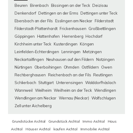
Beuren
Birenbach
Bissingen an der Teck
Deizisau
Denkendorf
Dettingen an der Erms
Dettingen unter Teck
Ebersbach an der Fils
Esslingen am Neckar
Filderstadt
Filderstadt-Plattenhardt
Frickenhausen
Großbettlingen
Göppingen
Hattenhofen
Herrenberg
Hochdorf
Kirchheim unter Teck
Kusterdingen
Köngen
Leinfelden-Echterdingen
Lenningen
Metzingen
Neckartailfingen
Neuhausen auf den Fildern
Notzingen
Nürtingen
Oberboihingen
Ohmden
Ostfildern
Owen
Rechberghausen
Reichenbach an der Fils
Reutlingen
Schlierbach
Stuttgart
Unterensingen
Walddorfhäslach
Wannweil
Weilheim
Weilheim an der Teck
Wendlingen
Wendlingen am Neckar
Wernau (Neckar)
Wolfschlugen
Zell unter Aichelberg
Grundstücke Aichtal
Grundstück Aichtal
Immo Aichtal
Haus
Aichtal
Häuser Aichtal
kaufen Aichtal
Immobilie Aichtal