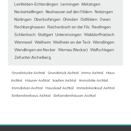
Leinfelden-Echterdingen
Lenningen
Metzingen
Neckartailfingen
Neuhausen auf den Fildern
Notzingen
Nürtingen
Oberboihingen
Ohmden
Ostfildern
Owen
Rechberghausen
Reichenbach an der Fils
Reutlingen
Schlierbach
Stuttgart
Unterensingen
Walddorfhäslach
Wannweil
Weilheim
Weilheim an der Teck
Wendlingen
Wendlingen am Neckar
Wernau (Neckar)
Wolfschlugen
Zell unter Aichelberg
Grundstücke Aichtal
Grundstück Aichtal
Immo Aichtal
Haus
Aichtal
Häuser Aichtal
kaufen Aichtal
Immobilie Aichtal
Immobilien Aichtal
Hauskauf Aichtal
Immobilienkauf Aichtal
Einfamilienhaus Aichtal
Einfamilienhäuser Aichtal