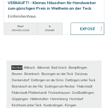
VERKAUFT! - Kleines Häuschen für Handwerker
zum günstigen Preis in Weilheim an der Teck
Einfamilienhaus
70 m²
5
WOHNFLÄCHE
ZIMMER
Aichtal
Altbach
Altenriet
Bad Urach
Bempflingen
Beuren
Birenbach
Bissingen an der Teck
Deizisau
Denkendorf
Dettingen an der Erms
Dettingen unter Teck
Ebersbach an der Fils
Esslingen am Neckar
Filderstadt
Filderstadt-Plattenhardt
Frickenhausen
Großbettlingen
Göppingen
Hattenhofen
Herrenberg
Hochdorf
Kirchheim unter Teck
Kusterdingen
Köngen