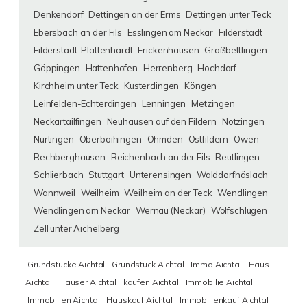
Denkendorf
Dettingen an der Erms
Dettingen unter Teck
Ebersbach an der Fils
Esslingen am Neckar
Filderstadt
Filderstadt-Plattenhardt
Frickenhausen
Großbettlingen
Göppingen
Hattenhofen
Herrenberg
Hochdorf
Kirchheim unter Teck
Kusterdingen
Köngen
Leinfelden-Echterdingen
Lenningen
Metzingen
Neckartailfingen
Neuhausen auf den Fildern
Notzingen
Nürtingen
Oberboihingen
Ohmden
Ostfildern
Owen
Rechberghausen
Reichenbach an der Fils
Reutlingen
Schlierbach
Stuttgart
Unterensingen
Walddorfhäslach
Wannweil
Weilheim
Weilheim an der Teck
Wendlingen
Wendlingen am Neckar
Wernau (Neckar)
Wolfschlugen
Zell unter Aichelberg
Grundstücke Aichtal
Grundstück Aichtal
Immo Aichtal
Haus
Aichtal
Häuser Aichtal
kaufen Aichtal
Immobilie Aichtal
Immobilien Aichtal
Hauskauf Aichtal
Immobilienkauf Aichtal