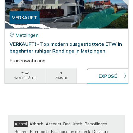
VERKAUFT
Metzingen
VERKAUFT! - Top modern ausgestattete ETW in
begehrter ruhiger Randlage in Metzingen
Etagenwohnung
73 m²
3
WOHNFLÄCHE
ZIMMER
Aichtal
Altbach
Altenriet
Bad Urach
Bempflingen
Beuren
Birenbach
Bissingen an der Teck
Deizisau