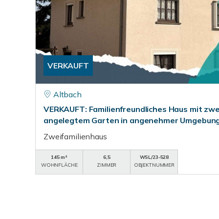
VERKAUFT
Altbach
VERKAUFT: Familienfreundliches Haus mit zwei 
angelegtem Garten in angenehmer Umgebung
Zweifamilienhaus
145 m²
6,5
WSL/23-528
WOHNFLÄCHE
ZIMMER
OBJEKTNUMMER