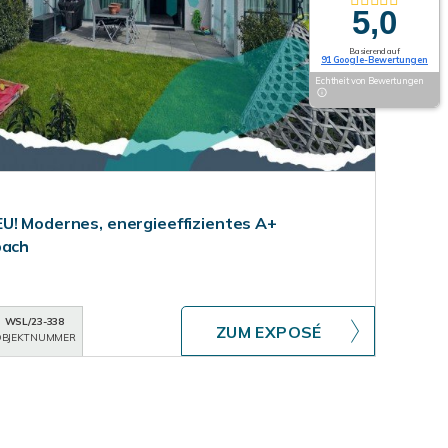
5,0
Basierend auf
91 Google-Bewertungen
Echtheit von Bewertungen
U! Modernes, energieeffizientes A+
bach
WSL/23-338
ZUM EXPOSÉ
BJEKTNUMMER