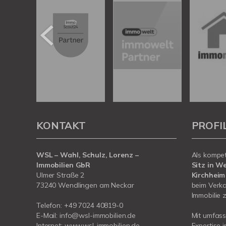
KONTAKT
PROFI
WSL – Wahl, Schulz, Lorenz –
Als kompe
Immobilien GbR
Sitz in W
Ulmer Straße 2
Kirchheim
73240 Wendlingen am Neckar
beim Verka
Immobilie z
Telefon:
+49 7024 40819-0
E-Mail:
info@wsl-immobilien.de
Mit umfas
Internet:
www.wsl-immobilien.de
Expertise 