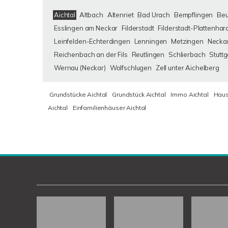
Aichtal
Altbach
Altenriet
Bad Urach
Bempflingen
Be
Esslingen am Neckar
Filderstadt
Filderstadt-Plattenhar
Leinfelden-Echterdingen
Lenningen
Metzingen
Neckar
Reichenbach an der Fils
Reutlingen
Schlierbach
Stuttg
Wernau (Neckar)
Wolfschlugen
Zell unter Aichelberg
Grundstücke Aichtal
Grundstück Aichtal
Immo Aichtal
Haus
Aichtal
Einfamilienhäuser Aichtal