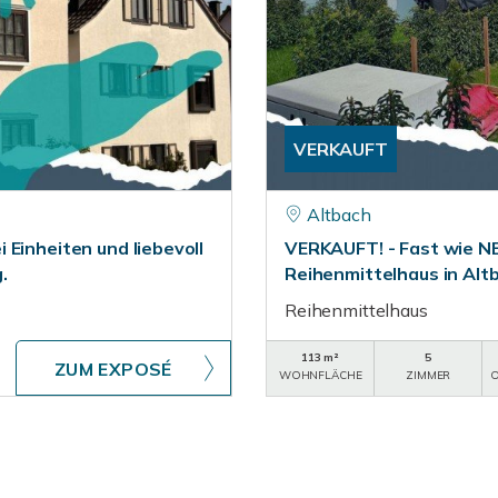
VERKAUFT
Altbach
Einheiten und liebevoll
VERKAUFT! - Fast wie NE
.
Reihenmittelhaus in Alt
Reihenmittelhaus
113 m²
5
ZUM EXPOSÉ
WOHNFLÄCHE
ZIMMER
O