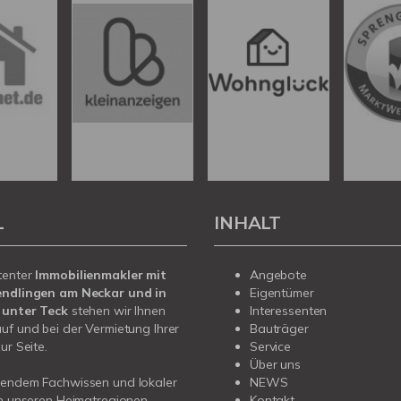
L
INHALT
tenter
Immobilienmakler mit
Angebote
endlingen am Neckar und in
Eigentümer
 unter Teck
stehen wir Ihnen
Interessenten
uf und bei der Vermietung Ihrer
Bauträger
ur Seite.
Service
Über uns
sendem Fachwissen und lokaler
NEWS
in unseren Heimatregionen
Kontakt