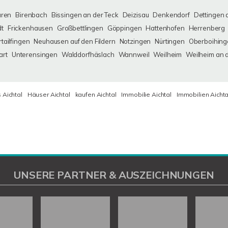
uren
Birenbach
Bissingen an der Teck
Deizisau
Denkendorf
Dettingen 
dt
Frickenhausen
Großbettlingen
Göppingen
Hattenhofen
Herrenberg
tailfingen
Neuhausen auf den Fildern
Notzingen
Nürtingen
Oberboihing
art
Unterensingen
Walddorfhäslach
Wannweil
Weilheim
Weilheim an 
 Aichtal
Häuser Aichtal
kaufen Aichtal
Immobilie Aichtal
Immobilien Aichta
UNSERE PARTNER & AUSZEICHNUNGEN