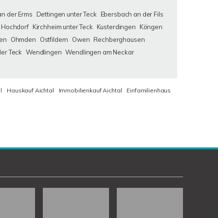
an der Erms
Dettingen unter Teck
Ebersbach an der Fils
Hochdorf
Kirchheim unter Teck
Kusterdingen
Köngen
en
Ohmden
Ostfildern
Owen
Rechberghausen
der Teck
Wendlingen
Wendlingen am Neckar
l
Hauskauf Aichtal
Immobilienkauf Aichtal
Einfamilienhaus