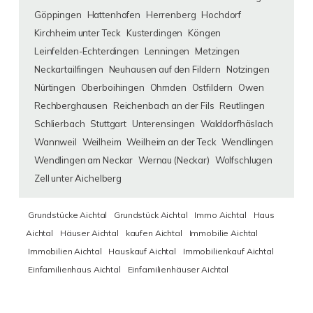
Göppingen
Hattenhofen
Herrenberg
Hochdorf
Kirchheim unter Teck
Kusterdingen
Köngen
Leinfelden-Echterdingen
Lenningen
Metzingen
Neckartailfingen
Neuhausen auf den Fildern
Notzingen
Nürtingen
Oberboihingen
Ohmden
Ostfildern
Owen
Rechberghausen
Reichenbach an der Fils
Reutlingen
Schlierbach
Stuttgart
Unterensingen
Walddorfhäslach
Wannweil
Weilheim
Weilheim an der Teck
Wendlingen
Wendlingen am Neckar
Wernau (Neckar)
Wolfschlugen
Zell unter Aichelberg
Grundstücke Aichtal
Grundstück Aichtal
Immo Aichtal
Haus
Aichtal
Häuser Aichtal
kaufen Aichtal
Immobilie Aichtal
Immobilien Aichtal
Hauskauf Aichtal
Immobilienkauf Aichtal
Einfamilienhaus Aichtal
Einfamilienhäuser Aichtal