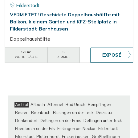
Filderstadt
VERMIETET! Geschickte Doppelhaushälfte mit
Balkon, kleinem Garten und KFZ-Stellplatz in
Filderstadt-Bernhausen
Doppelhaushälfte
120 m²
5
WOHNFLÄCHE
ZIMMER
Aichtal
Altbach
Altenriet
Bad Urach
Bempflingen
Beuren
Birenbach
Bissingen an der Teck
Deizisau
Denkendorf
Dettingen an der Erms
Dettingen unter Teck
Ebersbach an der Fils
Esslingen am Neckar
Filderstadt
Filderstadt-Plattenhardt
Frickenhausen
Großbettlingen