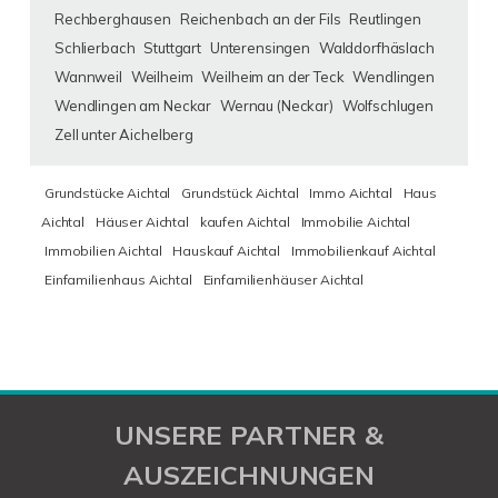
Rechberghausen
Reichenbach an der Fils
Reutlingen
Schlierbach
Stuttgart
Unterensingen
Walddorfhäslach
Wannweil
Weilheim
Weilheim an der Teck
Wendlingen
Wendlingen am Neckar
Wernau (Neckar)
Wolfschlugen
Zell unter Aichelberg
Grundstücke Aichtal
Grundstück Aichtal
Immo Aichtal
Haus
Aichtal
Häuser Aichtal
kaufen Aichtal
Immobilie Aichtal
Immobilien Aichtal
Hauskauf Aichtal
Immobilienkauf Aichtal
Einfamilienhaus Aichtal
Einfamilienhäuser Aichtal
UNSERE PARTNER &
AUSZEICHNUNGEN