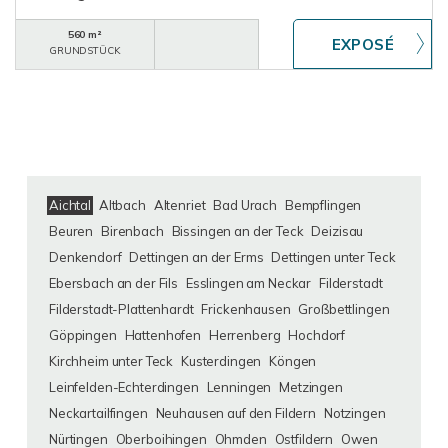
560 m²
GRUNDSTÜCK
Aichtal
Altbach
Altenriet
Bad Urach
Bempflingen
Beuren
Birenbach
Bissingen an der Teck
Deizisau
Denkendorf
Dettingen an der Erms
Dettingen unter Teck
Ebersbach an der Fils
Esslingen am Neckar
Filderstadt
Filderstadt-Plattenhardt
Frickenhausen
Großbettlingen
Göppingen
Hattenhofen
Herrenberg
Hochdorf
Kirchheim unter Teck
Kusterdingen
Köngen
Leinfelden-Echterdingen
Lenningen
Metzingen
Neckartailfingen
Neuhausen auf den Fildern
Notzingen
Nürtingen
Oberboihingen
Ohmden
Ostfildern
Owen