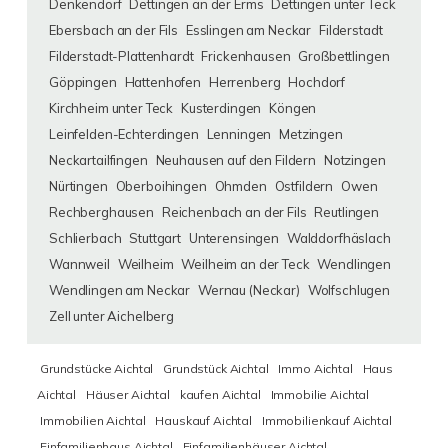
Denkendorf
Dettingen an der Erms
Dettingen unter Teck
Ebersbach an der Fils
Esslingen am Neckar
Filderstadt
Filderstadt-Plattenhardt
Frickenhausen
Großbettlingen
Göppingen
Hattenhofen
Herrenberg
Hochdorf
Kirchheim unter Teck
Kusterdingen
Köngen
Leinfelden-Echterdingen
Lenningen
Metzingen
Neckartailfingen
Neuhausen auf den Fildern
Notzingen
Nürtingen
Oberboihingen
Ohmden
Ostfildern
Owen
Rechberghausen
Reichenbach an der Fils
Reutlingen
Schlierbach
Stuttgart
Unterensingen
Walddorfhäslach
Wannweil
Weilheim
Weilheim an der Teck
Wendlingen
Wendlingen am Neckar
Wernau (Neckar)
Wolfschlugen
Zell unter Aichelberg
Grundstücke Aichtal
Grundstück Aichtal
Immo Aichtal
Haus
Aichtal
Häuser Aichtal
kaufen Aichtal
Immobilie Aichtal
Immobilien Aichtal
Hauskauf Aichtal
Immobilienkauf Aichtal
Einfamilienhaus Aichtal
Einfamilienhäuser Aichtal