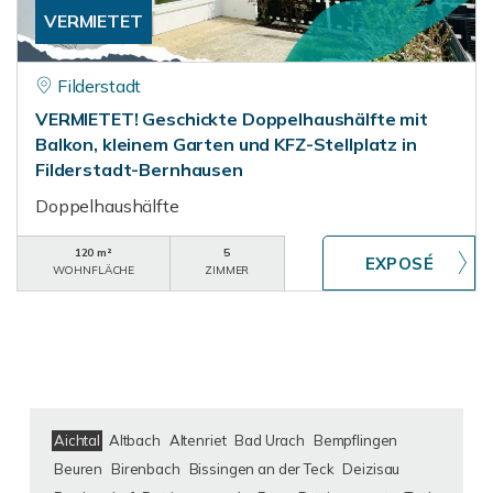
VERMIETET
Filderstadt
VERMIETET! Geschickte Doppelhaushälfte mit
Balkon, kleinem Garten und KFZ-Stellplatz in
Filderstadt-Bernhausen
Doppelhaushälfte
120 m²
5
WOHNFLÄCHE
ZIMMER
Aichtal
Altbach
Altenriet
Bad Urach
Bempflingen
Beuren
Birenbach
Bissingen an der Teck
Deizisau