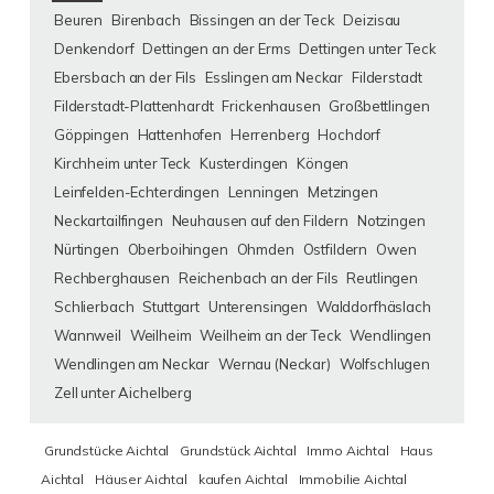
Beuren
Birenbach
Bissingen an der Teck
Deizisau
Denkendorf
Dettingen an der Erms
Dettingen unter Teck
Ebersbach an der Fils
Esslingen am Neckar
Filderstadt
Filderstadt-Plattenhardt
Frickenhausen
Großbettlingen
Göppingen
Hattenhofen
Herrenberg
Hochdorf
Kirchheim unter Teck
Kusterdingen
Köngen
Leinfelden-Echterdingen
Lenningen
Metzingen
Neckartailfingen
Neuhausen auf den Fildern
Notzingen
Nürtingen
Oberboihingen
Ohmden
Ostfildern
Owen
Rechberghausen
Reichenbach an der Fils
Reutlingen
Schlierbach
Stuttgart
Unterensingen
Walddorfhäslach
Wannweil
Weilheim
Weilheim an der Teck
Wendlingen
Wendlingen am Neckar
Wernau (Neckar)
Wolfschlugen
Zell unter Aichelberg
Grundstücke Aichtal
Grundstück Aichtal
Immo Aichtal
Haus
Aichtal
Häuser Aichtal
kaufen Aichtal
Immobilie Aichtal