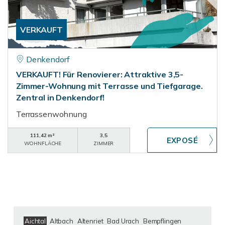
VERKAUFT
Denkendorf
VERKAUFT! Für Renovierer: Attraktive 3,5-
Zimmer-Wohnung mit Terrasse und Tiefgarage.
Zentral in Denkendorf!
Terrassenwohnung
111,42 m²
3,5
WOHNFLÄCHE
ZIMMER
Aichtal
Altbach
Altenriet
Bad Urach
Bempflingen