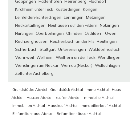
Göppingen
Hattenhofen
Herrenberg
Hochdorf
Kirchheim unter Teck
Kusterdingen
Köngen
Leinfelden-Echterdingen
Lenningen
Metzingen
Neckartailfingen
Neuhausen auf den Fildern
Notzingen
Nürtingen
Oberboihingen
Ohmden
Ostfildern
Owen
Rechberghausen
Reichenbach an der Fils
Reutlingen
Schlierbach
Stuttgart
Unterensingen
Walddorfhäslach
Wannweil
Weilheim
Weilheim an der Teck
Wendlingen
Wendlingen am Neckar
Wernau (Neckar)
Wolfschlugen
Zell unter Aichelberg
Grundstücke Aichtal
Grundstück Aichtal
Immo Aichtal
Haus
Aichtal
Häuser Aichtal
kaufen Aichtal
Immobilie Aichtal
Immobilien Aichtal
Hauskauf Aichtal
Immobilienkauf Aichtal
Einfamilienhaus Aichtal
Einfamilienhäuser Aichtal