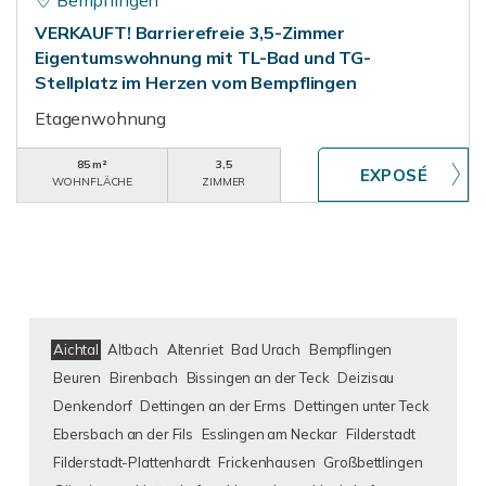
Bempflingen
VERKAUFT! Barrierefreie 3,5-Zimmer
Eigentumswohnung mit TL-Bad und TG-
Stellplatz im Herzen vom Bempflingen
Etagenwohnung
85 m²
3,5
WOHNFLÄCHE
ZIMMER
Aichtal
Altbach
Altenriet
Bad Urach
Bempflingen
Beuren
Birenbach
Bissingen an der Teck
Deizisau
Denkendorf
Dettingen an der Erms
Dettingen unter Teck
Ebersbach an der Fils
Esslingen am Neckar
Filderstadt
Filderstadt-Plattenhardt
Frickenhausen
Großbettlingen