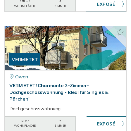
155 m²
6
WOHNFLÄCHE
ZIMMER
VERMIETET
Owen
VERMIETET! Charmante 2-Zimmer-
Dachgeschosswohnung - Ideal für Singles &
Pärchen!
Dachgeschosswohnung
58 m²
2
WOHNFLÄCHE
ZIMMER