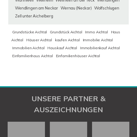
Wannweil
Weilheim
Weilheim an der Teck
Wendlingen
Wendlingen am Neckar
Wernau (Neckar)
Wolfschlugen
Zell unter Aichelberg
Grundstücke Aichtal
Grundstück Aichtal
Immo Aichtal
Haus
Aichtal
Häuser Aichtal
kaufen Aichtal
Immobilie Aichtal
Immobilien Aichtal
Hauskauf Aichtal
Immobilienkauf Aichtal
Einfamilienhaus Aichtal
Einfamilienhäuser Aichtal
UNSERE PARTNER &
AUSZEICHNUNGEN