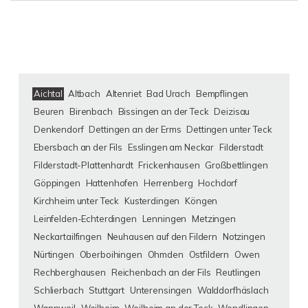
Aichtal
Altbach
Altenriet
Bad Urach
Bempflingen
Beuren
Birenbach
Bissingen an der Teck
Deizisau
Denkendorf
Dettingen an der Erms
Dettingen unter Teck
Ebersbach an der Fils
Esslingen am Neckar
Filderstadt
Filderstadt-Plattenhardt
Frickenhausen
Großbettlingen
Göppingen
Hattenhofen
Herrenberg
Hochdorf
Kirchheim unter Teck
Kusterdingen
Köngen
Leinfelden-Echterdingen
Lenningen
Metzingen
Neckartailfingen
Neuhausen auf den Fildern
Notzingen
Nürtingen
Oberboihingen
Ohmden
Ostfildern
Owen
Rechberghausen
Reichenbach an der Fils
Reutlingen
Schlierbach
Stuttgart
Unterensingen
Walddorfhäslach