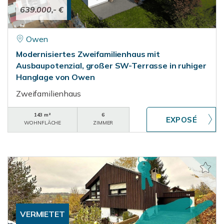
639.000,- €
Owen
Modernisiertes Zweifamilienhaus mit
Ausbaupotenzial, großer SW-Terrasse in ruhiger
Hanglage von Owen
Zweifamilienhaus
143 m²
6
WOHNFLÄCHE
ZIMMER
VERMIETET