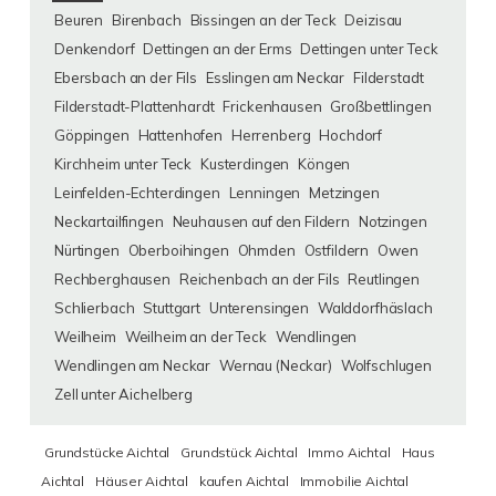
Beuren
Birenbach
Bissingen an der Teck
Deizisau
Denkendorf
Dettingen an der Erms
Dettingen unter Teck
Ebersbach an der Fils
Esslingen am Neckar
Filderstadt
Filderstadt-Plattenhardt
Frickenhausen
Großbettlingen
Göppingen
Hattenhofen
Herrenberg
Hochdorf
Kirchheim unter Teck
Kusterdingen
Köngen
Leinfelden-Echterdingen
Lenningen
Metzingen
Neckartailfingen
Neuhausen auf den Fildern
Notzingen
Nürtingen
Oberboihingen
Ohmden
Ostfildern
Owen
Rechberghausen
Reichenbach an der Fils
Reutlingen
Schlierbach
Stuttgart
Unterensingen
Walddorfhäslach
Weilheim
Weilheim an der Teck
Wendlingen
Wendlingen am Neckar
Wernau (Neckar)
Wolfschlugen
Zell unter Aichelberg
Grundstücke Aichtal
Grundstück Aichtal
Immo Aichtal
Haus
Aichtal
Häuser Aichtal
kaufen Aichtal
Immobilie Aichtal