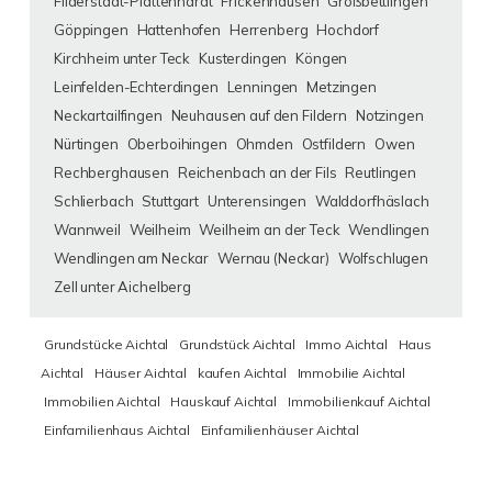
Filderstadt-Plattenhardt
Frickenhausen
Großbettlingen
Göppingen
Hattenhofen
Herrenberg
Hochdorf
Kirchheim unter Teck
Kusterdingen
Köngen
Leinfelden-Echterdingen
Lenningen
Metzingen
Neckartailfingen
Neuhausen auf den Fildern
Notzingen
Nürtingen
Oberboihingen
Ohmden
Ostfildern
Owen
Rechberghausen
Reichenbach an der Fils
Reutlingen
Schlierbach
Stuttgart
Unterensingen
Walddorfhäslach
Wannweil
Weilheim
Weilheim an der Teck
Wendlingen
Wendlingen am Neckar
Wernau (Neckar)
Wolfschlugen
Zell unter Aichelberg
Grundstücke Aichtal
Grundstück Aichtal
Immo Aichtal
Haus
Aichtal
Häuser Aichtal
kaufen Aichtal
Immobilie Aichtal
Immobilien Aichtal
Hauskauf Aichtal
Immobilienkauf Aichtal
Einfamilienhaus Aichtal
Einfamilienhäuser Aichtal