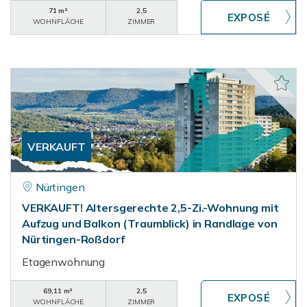
71 m²
2,5
WOHNFLÄCHE
ZIMMER
VERKAUFT
Nürtingen
VERKAUFT! Altersgerechte 2,5-Zi.-Wohnung mit
Aufzug und Balkon (Traumblick) in Randlage von
Nürtingen-Roßdorf
Etagenwohnung
69,11 m²
2,5
WOHNFLÄCHE
ZIMMER