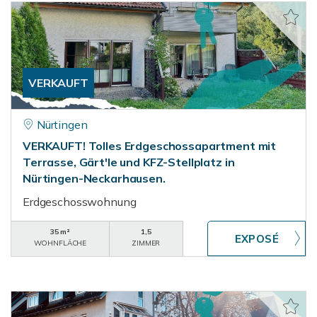
VERKAUFT
Nürtingen
VERKAUFT! Tolles Erdgeschossapartment mit
Terrasse, Gärt'le und KFZ-Stellplatz in
Nürtingen-Neckarhausen.
Erdgeschosswohnung
35 m²
1,5
WOHNFLÄCHE
ZIMMER