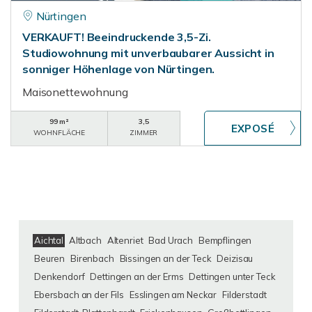
Nürtingen
VERKAUFT! Beeindruckende 3,5-Zi.
Studiowohnung mit unverbaubarer Aussicht in
sonniger Höhenlage von Nürtingen.
Maisonettewohnung
99 m²
3,5
WOHNFLÄCHE
ZIMMER
Aichtal
Altbach
Altenriet
Bad Urach
Bempflingen
Beuren
Birenbach
Bissingen an der Teck
Deizisau
Denkendorf
Dettingen an der Erms
Dettingen unter Teck
Ebersbach an der Fils
Esslingen am Neckar
Filderstadt