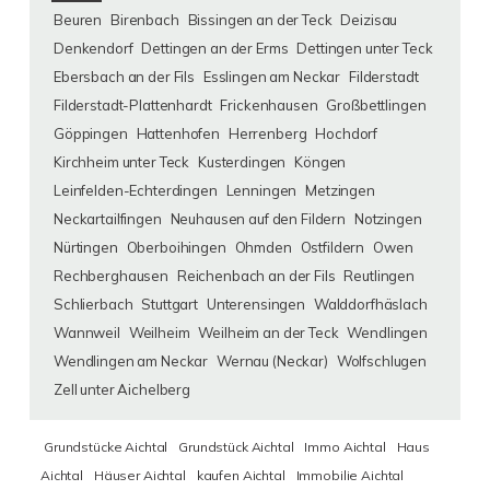
Beuren
Birenbach
Bissingen an der Teck
Deizisau
Denkendorf
Dettingen an der Erms
Dettingen unter Teck
Ebersbach an der Fils
Esslingen am Neckar
Filderstadt
Filderstadt-Plattenhardt
Frickenhausen
Großbettlingen
Göppingen
Hattenhofen
Herrenberg
Hochdorf
Kirchheim unter Teck
Kusterdingen
Köngen
Leinfelden-Echterdingen
Lenningen
Metzingen
Neckartailfingen
Neuhausen auf den Fildern
Notzingen
Nürtingen
Oberboihingen
Ohmden
Ostfildern
Owen
Rechberghausen
Reichenbach an der Fils
Reutlingen
Schlierbach
Stuttgart
Unterensingen
Walddorfhäslach
Wannweil
Weilheim
Weilheim an der Teck
Wendlingen
Wendlingen am Neckar
Wernau (Neckar)
Wolfschlugen
Zell unter Aichelberg
Grundstücke Aichtal
Grundstück Aichtal
Immo Aichtal
Haus
Aichtal
Häuser Aichtal
kaufen Aichtal
Immobilie Aichtal