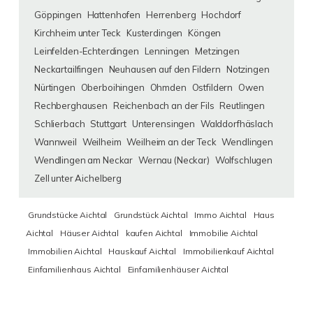
Göppingen
Hattenhofen
Herrenberg
Hochdorf
Kirchheim unter Teck
Kusterdingen
Köngen
Leinfelden-Echterdingen
Lenningen
Metzingen
Neckartailfingen
Neuhausen auf den Fildern
Notzingen
Nürtingen
Oberboihingen
Ohmden
Ostfildern
Owen
Rechberghausen
Reichenbach an der Fils
Reutlingen
Schlierbach
Stuttgart
Unterensingen
Walddorfhäslach
Wannweil
Weilheim
Weilheim an der Teck
Wendlingen
Wendlingen am Neckar
Wernau (Neckar)
Wolfschlugen
Zell unter Aichelberg
Grundstücke Aichtal
Grundstück Aichtal
Immo Aichtal
Haus
Aichtal
Häuser Aichtal
kaufen Aichtal
Immobilie Aichtal
Immobilien Aichtal
Hauskauf Aichtal
Immobilienkauf Aichtal
Einfamilienhaus Aichtal
Einfamilienhäuser Aichtal