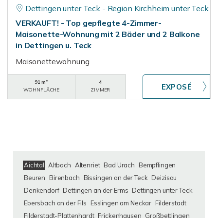
Dettingen unter Teck - Region Kirchheim unter Teck
VERKAUFT! - Top gepflegte 4-Zimmer-
Maisonette-Wohnung mit 2 Bäder und 2 Balkone
in Dettingen u. Teck
Maisonettewohnung
91 m²
4
WOHNFLÄCHE
ZIMMER
Aichtal
Altbach
Altenriet
Bad Urach
Bempflingen
Beuren
Birenbach
Bissingen an der Teck
Deizisau
Denkendorf
Dettingen an der Erms
Dettingen unter Teck
Ebersbach an der Fils
Esslingen am Neckar
Filderstadt
Filderstadt-Plattenhardt
Frickenhausen
Großbettlingen