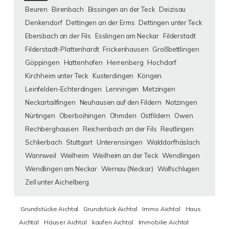
Beuren
Birenbach
Bissingen an der Teck
Deizisau
Denkendorf
Dettingen an der Erms
Dettingen unter Teck
Ebersbach an der Fils
Esslingen am Neckar
Filderstadt
Filderstadt-Plattenhardt
Frickenhausen
Großbettlingen
Göppingen
Hattenhofen
Herrenberg
Hochdorf
Kirchheim unter Teck
Kusterdingen
Köngen
Leinfelden-Echterdingen
Lenningen
Metzingen
Neckartailfingen
Neuhausen auf den Fildern
Notzingen
Nürtingen
Oberboihingen
Ohmden
Ostfildern
Owen
Rechberghausen
Reichenbach an der Fils
Reutlingen
Schlierbach
Stuttgart
Unterensingen
Walddorfhäslach
Wannweil
Weilheim
Weilheim an der Teck
Wendlingen
Wendlingen am Neckar
Wernau (Neckar)
Wolfschlugen
Zell unter Aichelberg
Grundstücke Aichtal
Grundstück Aichtal
Immo Aichtal
Haus
Aichtal
Häuser Aichtal
kaufen Aichtal
Immobilie Aichtal