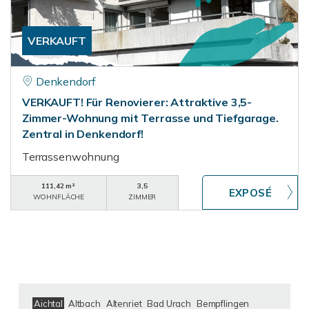
VERKAUFT
Denkendorf
VERKAUFT! Für Renovierer: Attraktive 3,5-
Zimmer-Wohnung mit Terrasse und Tiefgarage.
Zentral in Denkendorf!
Terrassenwohnung
111,42 m²
3,5
WOHNFLÄCHE
ZIMMER
Aichtal
Altbach
Altenriet
Bad Urach
Bempflingen