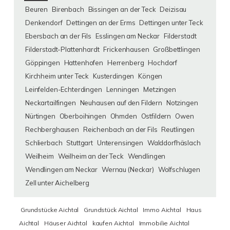
Beuren
Birenbach
Bissingen an der Teck
Deizisau
Denkendorf
Dettingen an der Erms
Dettingen unter Teck
Ebersbach an der Fils
Esslingen am Neckar
Filderstadt
Filderstadt-Plattenhardt
Frickenhausen
Großbettlingen
Göppingen
Hattenhofen
Herrenberg
Hochdorf
Kirchheim unter Teck
Kusterdingen
Köngen
Leinfelden-Echterdingen
Lenningen
Metzingen
Neckartailfingen
Neuhausen auf den Fildern
Notzingen
Nürtingen
Oberboihingen
Ohmden
Ostfildern
Owen
Rechberghausen
Reichenbach an der Fils
Reutlingen
Schlierbach
Stuttgart
Unterensingen
Walddorfhäslach
Weilheim
Weilheim an der Teck
Wendlingen
Wendlingen am Neckar
Wernau (Neckar)
Wolfschlugen
Zell unter Aichelberg
Grundstücke Aichtal
Grundstück Aichtal
Immo Aichtal
Haus
Aichtal
Häuser Aichtal
kaufen Aichtal
Immobilie Aichtal