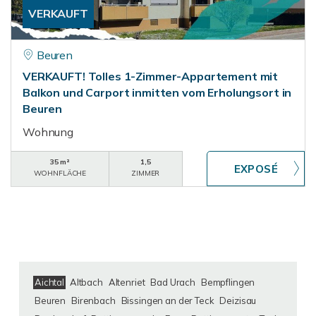
VERKAUFT
Beuren
VERKAUFT! Tolles 1-Zimmer-Appartement mit
Balkon und Carport inmitten vom Erholungsort in
Beuren
Wohnung
35 m²
1,5
WOHNFLÄCHE
ZIMMER
Aichtal
Altbach
Altenriet
Bad Urach
Bempflingen
Beuren
Birenbach
Bissingen an der Teck
Deizisau