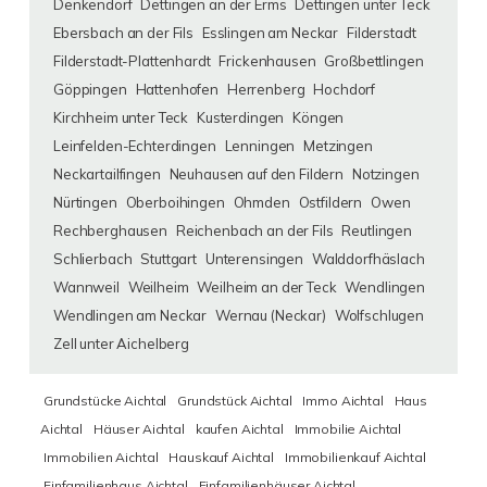
Denkendorf
Dettingen an der Erms
Dettingen unter Teck
Ebersbach an der Fils
Esslingen am Neckar
Filderstadt
Filderstadt-Plattenhardt
Frickenhausen
Großbettlingen
Göppingen
Hattenhofen
Herrenberg
Hochdorf
Kirchheim unter Teck
Kusterdingen
Köngen
Leinfelden-Echterdingen
Lenningen
Metzingen
Neckartailfingen
Neuhausen auf den Fildern
Notzingen
Nürtingen
Oberboihingen
Ohmden
Ostfildern
Owen
Rechberghausen
Reichenbach an der Fils
Reutlingen
Schlierbach
Stuttgart
Unterensingen
Walddorfhäslach
Wannweil
Weilheim
Weilheim an der Teck
Wendlingen
Wendlingen am Neckar
Wernau (Neckar)
Wolfschlugen
Zell unter Aichelberg
Grundstücke Aichtal
Grundstück Aichtal
Immo Aichtal
Haus
Aichtal
Häuser Aichtal
kaufen Aichtal
Immobilie Aichtal
Immobilien Aichtal
Hauskauf Aichtal
Immobilienkauf Aichtal
Einfamilienhaus Aichtal
Einfamilienhäuser Aichtal