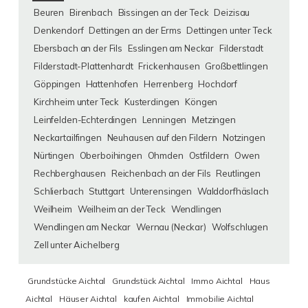
Beuren
Birenbach
Bissingen an der Teck
Deizisau
Denkendorf
Dettingen an der Erms
Dettingen unter Teck
Ebersbach an der Fils
Esslingen am Neckar
Filderstadt
Filderstadt-Plattenhardt
Frickenhausen
Großbettlingen
Göppingen
Hattenhofen
Herrenberg
Hochdorf
Kirchheim unter Teck
Kusterdingen
Köngen
Leinfelden-Echterdingen
Lenningen
Metzingen
Neckartailfingen
Neuhausen auf den Fildern
Notzingen
Nürtingen
Oberboihingen
Ohmden
Ostfildern
Owen
Rechberghausen
Reichenbach an der Fils
Reutlingen
Schlierbach
Stuttgart
Unterensingen
Walddorfhäslach
Weilheim
Weilheim an der Teck
Wendlingen
Wendlingen am Neckar
Wernau (Neckar)
Wolfschlugen
Zell unter Aichelberg
Grundstücke Aichtal
Grundstück Aichtal
Immo Aichtal
Haus
Aichtal
Häuser Aichtal
kaufen Aichtal
Immobilie Aichtal