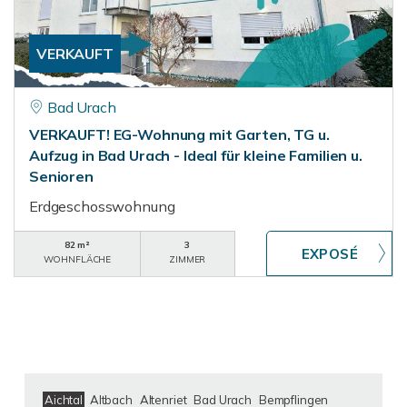
VERKAUFT
Bad Urach
VERKAUFT! EG-Wohnung mit Garten, TG u.
Aufzug in Bad Urach - Ideal für kleine Familien u.
Senioren
Erdgeschosswohnung
82 m²
3
WOHNFLÄCHE
ZIMMER
Aichtal
Altbach
Altenriet
Bad Urach
Bempflingen