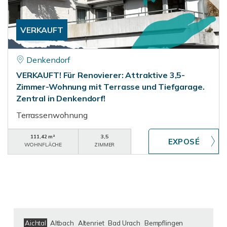
VERKAUFT
Denkendorf
VERKAUFT! Für Renovierer: Attraktive 3,5-
Zimmer-Wohnung mit Terrasse und Tiefgarage.
Zentral in Denkendorf!
Terrassenwohnung
111,42 m²
3,5
WOHNFLÄCHE
ZIMMER
Aichtal
Altbach
Altenriet
Bad Urach
Bempflingen