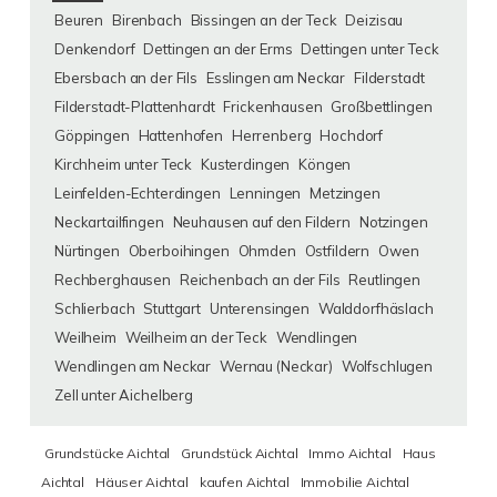
Beuren
Birenbach
Bissingen an der Teck
Deizisau
Denkendorf
Dettingen an der Erms
Dettingen unter Teck
Ebersbach an der Fils
Esslingen am Neckar
Filderstadt
Filderstadt-Plattenhardt
Frickenhausen
Großbettlingen
Göppingen
Hattenhofen
Herrenberg
Hochdorf
Kirchheim unter Teck
Kusterdingen
Köngen
Leinfelden-Echterdingen
Lenningen
Metzingen
Neckartailfingen
Neuhausen auf den Fildern
Notzingen
Nürtingen
Oberboihingen
Ohmden
Ostfildern
Owen
Rechberghausen
Reichenbach an der Fils
Reutlingen
Schlierbach
Stuttgart
Unterensingen
Walddorfhäslach
Weilheim
Weilheim an der Teck
Wendlingen
Wendlingen am Neckar
Wernau (Neckar)
Wolfschlugen
Zell unter Aichelberg
Grundstücke Aichtal
Grundstück Aichtal
Immo Aichtal
Haus
Aichtal
Häuser Aichtal
kaufen Aichtal
Immobilie Aichtal