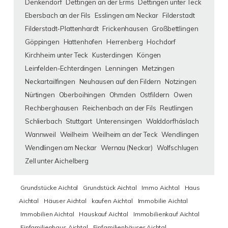
Denkendorf
Dettingen an der Erms
Dettingen unter Teck
Ebersbach an der Fils
Esslingen am Neckar
Filderstadt
Filderstadt-Plattenhardt
Frickenhausen
Großbettlingen
Göppingen
Hattenhofen
Herrenberg
Hochdorf
Kirchheim unter Teck
Kusterdingen
Köngen
Leinfelden-Echterdingen
Lenningen
Metzingen
Neckartailfingen
Neuhausen auf den Fildern
Notzingen
Nürtingen
Oberboihingen
Ohmden
Ostfildern
Owen
Rechberghausen
Reichenbach an der Fils
Reutlingen
Schlierbach
Stuttgart
Unterensingen
Walddorfhäslach
Wannweil
Weilheim
Weilheim an der Teck
Wendlingen
Wendlingen am Neckar
Wernau (Neckar)
Wolfschlugen
Zell unter Aichelberg
Grundstücke Aichtal
Grundstück Aichtal
Immo Aichtal
Haus
Aichtal
Häuser Aichtal
kaufen Aichtal
Immobilie Aichtal
Immobilien Aichtal
Hauskauf Aichtal
Immobilienkauf Aichtal
Einfamilienhaus Aichtal
Einfamilienhäuser Aichtal