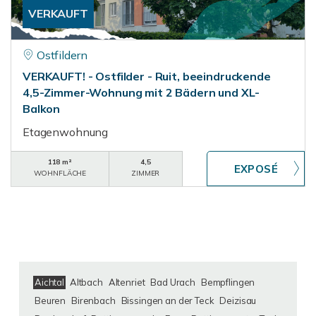
VERKAUFT
Ostfildern
VERKAUFT! - Ostfilder - Ruit, beeindruckende
4,5-Zimmer-Wohnung mit 2 Bädern und XL-
Balkon
Etagenwohnung
118 m²
4,5
WOHNFLÄCHE
ZIMMER
Aichtal
Altbach
Altenriet
Bad Urach
Bempflingen
Beuren
Birenbach
Bissingen an der Teck
Deizisau